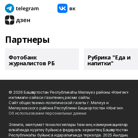
Партнеры
Фотобанк
Рубрика "Еда и
журналистов РБ
напитки"
© 2026 Башҡортостан Республикаһы Мәләүез районы «Көнгәк»
ижтимағи-сәйәси гәзитенең рәсми сайты.
Сайт общественно-политической газеты г. Мелеуз и
Мелеузовского района Республики Башкортостан «Конгэк».
Об использовании персональных данных
Элемтә, мәғлүмәт технологиялары һәм киң коммуникациялар
өлкәһендә күҙәтеү буйынса федераль хеҙмәттең Башҡортостан
Республикаһы буйынса идаралығында теркәлде. 2025 йылдың