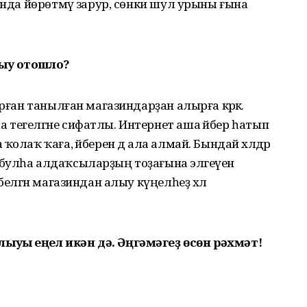
ында йөрөтмәү зарур, сөнки шул урыны ғына
лыу отошло?
орған танылған магазиндарҙан алырға кәрәк.
тегелгәне сифатлы. Интернет аша әйбер һатып
олаҡ ҡаға, әйберен дә ала алмай. Бындай хәлдәр
булһа алдаҡсыларҙың тоҙағына эләгеүен
белгән магазиндан алыу күңелһеҙ хәл
ыуы еңел икән дә. Әңгәмәгеҙ өсөн рәхмәт!