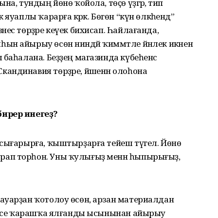
а, тундың йөнө ҡойола, төҫө үҙгәрә, тип
яуаплы ҡарарға кәрәк. Бөгөн “күн өлкәһендә”
ес төрҙәре кеүек бихисап. Һайлағанда,
ын айырыу өсөн ниндәй ҡиммәтле йәнлек икәнен
 баһалана. Беҙҙең магазинда күбеһенсә
ндинавия төрҙәре, йәшенән олоһона
бирер инегеҙ?
 сығарырға, ҡыштырҙарға тейеш түгел. Йөнө
ап торһон. Уны ҡулығыҙ менән һыпырығыҙ,
ауарҙан ҡотолоу өсөн, арзан материалдан
ренсе ҡарашҡа ялғанды ысынынан айырыу