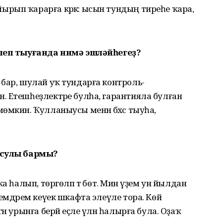
ып ҡарарға кәрәк: ысын тундың тиреһе ҡара, ә
илеп тыуғанда нимә эшләйһегеҙ?
бар, шулай уҡ тундарға контроль-
. Етешһеҙлектәре булһа, гарантияла булған
өмкин. Ҡулланыусы менән бәхәс тыуһа,
ысулы бармы?
а һалып, төргөләп тә бөтә. Мин үҙем ун йылдан
емдәрем кеүек шкафта элеүле тора. Көйә
н урынға берәй еҫле үлән һалырға була. Оҙаҡ