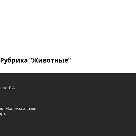
Рубрика "Животные"
ова Л.А.
ы, Мәләүез ҡалаһы,
рт.