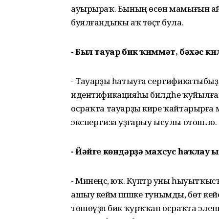
ауырыраҡ. Бының өсөн мамығын айыр
буялғандыҡы аҡ төҫтә була.
- Был тауар бик ҡиммәт, бәхәс к
- Тауарҙы һатыуға сертификатыбыҙ 
идентификацияһы билдәһе ҡуйылған
осраҡта тауарҙы кире ҡайтарырға м
экспертиза уҙғарыу ысулы отошло.
- Йәйге көндәрҙә махсус һаҡлау 
- Минеңсә, юҡ. Күптәр уны һыуытҡысҡ
ашыу кейәм шәшке тунымды, бөтә кей
төшөүҙән бик ҡурҡҡан осраҡта эленгә