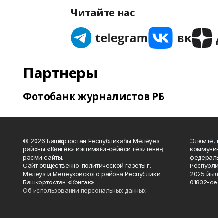
Читайте нас
Партнеры
Фотобанк журналистов РБ
© 2026 Башҡортостан Республикаһы Мәләүез
Элемтә, 
районы «Көнгәк» ижтимағи-сәйәси гәзитенең
коммуник
рәсми сайты.
федераль
Сайт общественно-политической газеты г.
Республи
Мелеуз и Мелеузовского района Республики
2025 йыл
Башкортостан «Конгэк».
01832-се 
Об использовании персональных данных