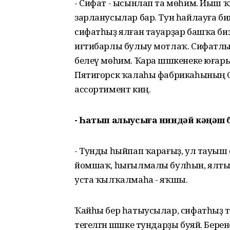
- Сифат - ысынлап та мөһим. Йыш ҡын
зарланусылар бар. Тун һайлауға бик 
сифатһыҙ ялған тауарҙар башҡа бизн
иғтибарлы булыу мотлаҡ. Сифатлыһ
белеү мөһим. Ҡара шәшкенеке юғары
Пятигорск ҡалаһы фабрикаһының Ска
ассортимент киң.
- Һатып алыусыға ниндәй кәңәш 
- Тунды һыйпап ҡарағыҙ, ул тауыш
йомшаҡ, һығылмалы булһын, ялтыр
уста ҡылҡалмаһа - яҡшы.
Ҡайһы бер һатыусылар, сифатһыҙ т
тегелгән шәшке тундарҙы буяй. Бе