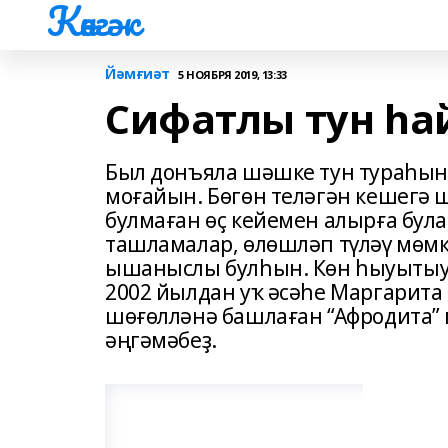
Көнгәк
Йәмғиәт
5 НОЯБРЯ 2019, 13:33
Сифатлы тун һ
Был донъяла шәшке тун тураһын
моғайын. Бөгөн теләгән кешегә 
булмаған өҫ кейемен алырға була
ташламалар, өлөшләп түләү мөмк
ышаныслы булһын. Көн һыуытыу 
2002 йылдан уҡ әсәһе Маргарита
шөғөлләнә башлаған “Афродита” 
әңгәмәбеҙ.