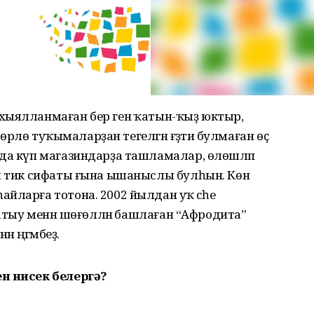
хыялланмаған бер генә ҡатын-ҡыҙ юктыр,
 төрлө туҡымаларҙан тегелгән ғәҙәти булмаған өҫ
 да күп магазиндарҙа ташламалар, өлөшләп
ры тик сифаты ғына ышаныслы булһын. Көн
йларға тотона. 2002 йылдан уҡ әсәһе
һатыу менән шөғөлләнә башлаған “Афродита”
 әңгәмәбеҙ.
ен нисек белергә?