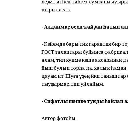
хеҙмәт итһен тиһәгеҙ, сумканы яуыр
ҡырыласаҡ.
- Алданмаҫ өсөн ҡайҙан һатып а
- Кейемде бары тик гарантия бирә т
ГОСТ талаптары буйынса фабрикала 
алам, тип күпме кеше аҡсаһынан да ҡ
йыш булып торһа ла, халыҡ һаман 
дауам итә. Шуға үҙең йәки таныштар 
тыуҙырмаҫ, тип уйлайым.
- Сифатлы шәшке тунды һайлап ал
Автор фотоһы.