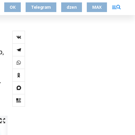
ОК
Telegram
dzen
MAX
р,
.