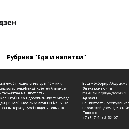
Рубрика "Еда и напитки"
мәғлүмәт технологиялары һәм киң
Баш мөхәррир Абдрахман
ациялар өлкәһендә күҙәтеү буйынса
Электрон почта
 хеҙмәттең Башҡортостан
meleuzkungak@yandex.ru
каһы буйынса идаралығында теркәлде.
Адресы
дың 19 майында бирелгән ПИ № ТУ 02-
Башҡортостан республикаһ
һанлы теркәү тураһындағы таныҡлыҡ.
Воровский урамы, 6-сы йо
Телефон
+7 (347-64) 3-52-07