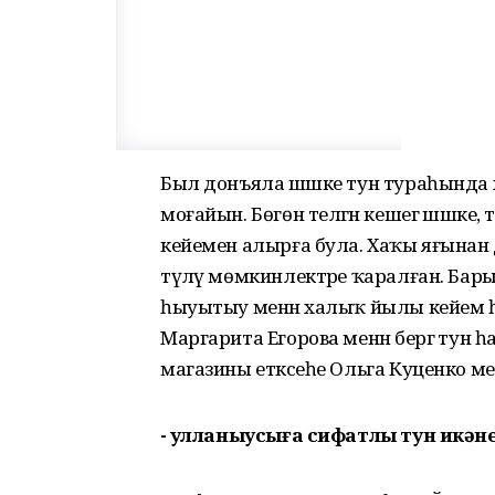
Был донъяла шәшке тун тураһында 
моғайын. Бөгөн теләгән кешегә шәшке,
кейемен алырға була. Хаҡы яғынан
түләү мөмкинлектәре ҡаралған. Ба
һыуытыу менән халыҡ йылы кейем һа
Маргарита Егорова менән бергә тун 
магазины етәксеһе Ольга Куценко менән
- Ҡулланыусыға сифатлы тун икән