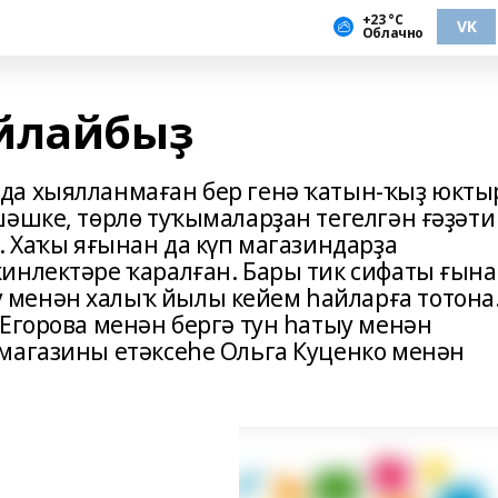
+23 °С
VK
Облачно
айлайбыҙ
да хыялланмаған бер генә ҡатын-ҡыҙ юкты
шәшке, төрлө туҡымаларҙан тегелгән ғәҙәти
. Хаҡы яғынан да күп магазиндарҙа
инлектәре ҡаралған. Бары тик сифаты ғына
менән халыҡ йылы кейем һайларға тотона
 Егорова менән бергә тун һатыу менән
магазины етәксеһе Ольга Куценко менән