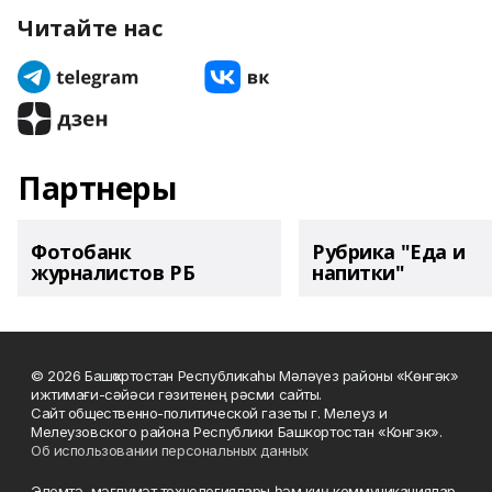
Читайте нас
Партнеры
Фотобанк
Рубрика "Еда и
журналистов РБ
напитки"
© 2026 Башҡортостан Республикаһы Мәләүез районы «Көнгәк»
ижтимағи-сәйәси гәзитенең рәсми сайты.
Сайт общественно-политической газеты г. Мелеуз и
Мелеузовского района Республики Башкортостан «Конгэк».
Об использовании персональных данных
Элемтә, мәғлүмәт технологиялары һәм киң коммуникациялар