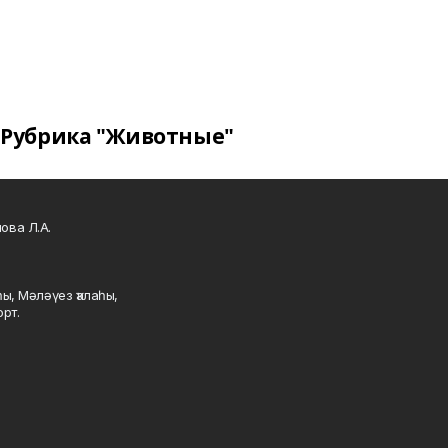
Рубрика "Животные"
ова Л.А.
ы, Мәләүез ҡалаһы,
рт.