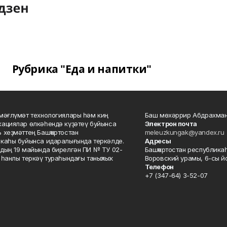
Рубрика "Еда и напитки"
мәғлүмәт технологиялары һәм киң
Баш мөхәррир Абдрахман
ациялар өлкәһендә күҙәтеү буйынса
Электрон почта
 хеҙмәттең Башҡортостан
meleuzkungak@yandex.ru
каһы буйынса идаралығында теркәлде.
Адресы
дың 19 майында бирелгән ПИ № ТУ 02-
Башҡортостан республикаһ
һанлы теркәү тураһындағы таныҡлыҡ.
Воровский урамы, 6-сы йо
Телефон
+7 (347-64) 3-52-07