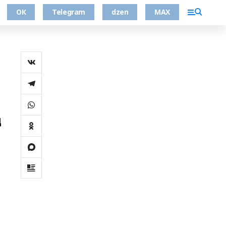
ОК
Telegram
dzen
MAX
д