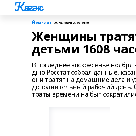
Көнгәк
Йәмғиәт
23 НОЯБРЯ 2019, 14:46
Женщины тратят
детьми 1608 часо
В последнее воскресенье ноября 
дню Росстат собрал данные, каса
они тратят на домашние дела и ух
дополнительный рабочий день. С
траты времени на быт сократилис