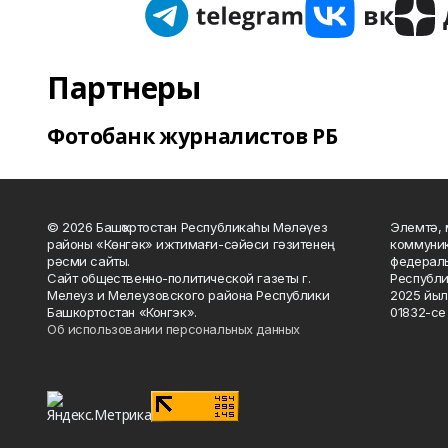
Партнеры
Фотобанк журналистов РБ
© 2026 Башҡортостан Республикаһы Мәләүез
Элемтә, 
районы «Көнгәк» ижтимағи-сәйәси гәзитенең
коммуник
рәсми сайты.
федераль
Сайт общественно-политической газеты г.
Республи
Мелеуз и Мелеузовского района Республики
2025 йыл
Башкортостан «Конгэк».
01832-се 
Об использовании персональных данных