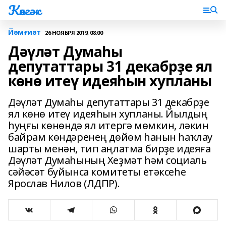
Көнгәк
Йәмғиәт
26 НОЯБРЯ 2019, 08:00
Дәүләт Думаһы
депутаттары 31 декабрҙе ял
көнө итеү идеяһын хупланы
Дәүләт Думаһы депутаттары 31 декабрҙе
ял көнө итеү идеяһын хупланы. Йылдың
һуңғы көнөндә ял итергә мөмкин, ләкин
байрам көндәренең дөйөм һанын һаҡлау
шарты менән, тип аңлатма бирҙе идеяға
Дәүләт Думаһының Хеҙмәт һәм социаль
сәйәсәт буйынса комитеты етәксеһе
Ярослав Нилов (ЛДПР).