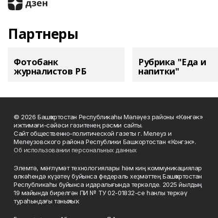
Партнеры
Фотобанк
Рубрика "Еда и
журналистов РБ
напитки"
© 2026 Башҡортостан Республикаһы Мәләүез районы «Көнгәк»
ижтимағи-сәйәси гәзитенең рәсми сайты.
Сайт общественно-политической газеты г. Мелеуз и
Мелеузовского района Республики Башкортостан «Конгэк».
Об использовании персональных данных
Элемтә, мәғлүмәт технологиялары һәм киң коммуникациялар
өлкәһендә күҙәтеү буйынса федераль хеҙмәттең Башҡортостан
Республикаһы буйынса идаралығында теркәлде. 2025 йылдың
19 майында бирелгән ПИ № ТУ 02-01832-се һанлы теркәү
тураһындағы таныҡлыҡ.