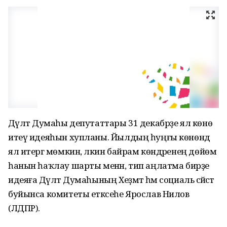
Дәүләт Думаһы депутаттары 31 декабрҙе ял көнө
итеү идеяһын хупланы. Йылдың һуңғы көнөндә
ял итергә мөмкин, ләкин байрам көндәренең дөйөм
һанын һаҡлау шарты менән, тип аңлатма бирҙе
идеяға Дәүләт Думаһының Хеҙмәт һәм социаль сәйәсәт
буйынса комитеты етәксеһе Ярослав Нилов
(ЛДПР).