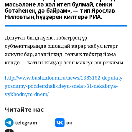
мәсьәләне лә хәл итеп булмай, сөнки
бөтәһенең дә байрам», — тип Ярослав
Ниловтың һүҙҙәрен килтерә РИА.
Депутат билдәләүенсә, төбәктәрҙең үҙ
субъекттарында ошондай ҡарар ҡабул итергә
хоҡуғы бар, атап әйткәндә, төньяҡ төбәктәрҙә йома
көндө — ҡатын-ҡыҙҙар өсөн махсус эш режимы.
http://www.bashinform.ru/news/1383162-deputaty-
gosdumy-podderzhali-ideyu-sdelat-31-dekabrya-
vykhodnym-dnem/
Читайте нас