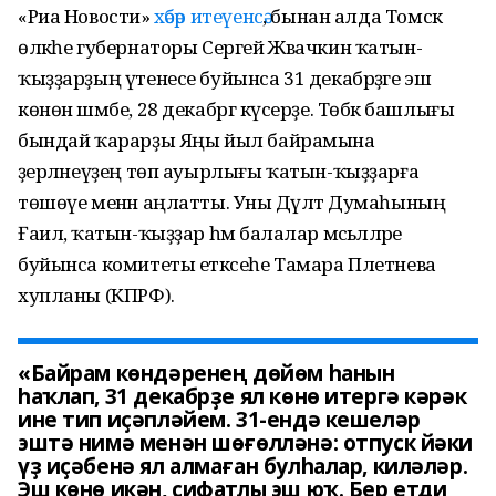
«Риа Новости»
хәбәр итеүенсә
, бынан алда Томск
өлкәһе губернаторы Сергей Жвачкин ҡатын-
ҡыҙҙарҙың үтенесе буйынса 31 декабрҙәге эш
көнөн шәмбе, 28 декабргә күсерҙе. Төбәк башлығы
бындай ҡарарҙы Яңы йыл байрамына
әҙерләнеүҙең төп ауырлығы ҡатын-ҡыҙҙарға
төшөүе менән аңлатты. Уны Дәүләт Думаһының
Ғаилә, ҡатын-ҡыҙҙар һәм балалар мәсьәләләре
буйынса комитеты етәксеһе Тамара Плетнева
хупланы (КПРФ).
«Байрам көндәренең дөйөм һанын
һаҡлап, 31 декабрҙе ял көнө итергә кәрәк
ине тип иҫәпләйем. 31-ендә кешеләр
эштә нимә менән шөғөлләнә: отпуск йәки
үҙ иҫәбенә ял алмаған булһалар, киләләр.
Эш көнө икән, сифатлы эш юҡ. Бер етди