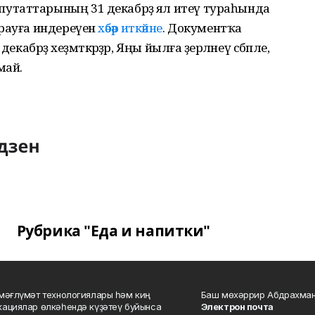
утаттарының 31 декабрҙә ял итеү тураһында
арауға индереүен
хәбәр иткәйне
. Документҡа
кабрҙә хеҙмәткәрҙәр, Яңы йылға әҙерләнеү сәбәпле,
май.
Рубрика "Еда и напитки"
мәғлүмәт технологиялары һәм киң
Баш мөхәррир Абдрахман
ациялар өлкәһендә күҙәтеү буйынса
Электрон почта