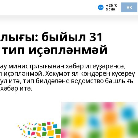
+26 °С
VK
Ясно
лығы: быйыл 31
ө тип иҫәпләнмәй
лау министрлығынан хәбәр итеүҙәренсә,
 иҫәпләнмәй. Хөкүмәт ял көндәрен күсереү
ул итә, тип билдәләне ведомство башлығы
хәбәр итә.