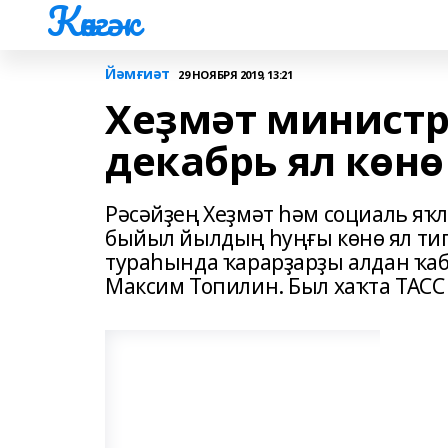
Көнгәк
Йәмғиәт
29 НОЯБРЯ 2019, 13:21
Хеҙмәт министр
декабрь ял көн
Рәсәйҙең Хеҙмәт һәм социаль яҡ
быйыл йылдың һуңғы көнө ял тип
тураһында ҡарарҙарҙы алдан ҡаб
Максим Топилин. Был хаҡта ТАСС 