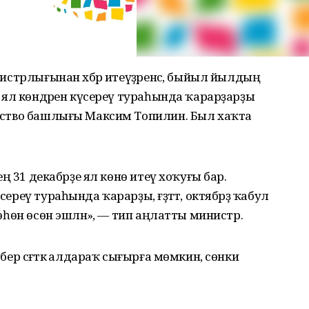
инистрлығынан хәбәр итеүҙәренсә, быйыл йылдың
әт ял көндәрен күсереү тураһында ҡарарҙарҙы
домство башлығы Максим Топилин. Был хаҡта
енең 31 декабрҙе ял көнө итеү хоҡуғы бар.
сереү тураһында ҡарарҙы, ғәҙәттә, октябрҙә ҡабул
ҙөһөн өсөн эшләнә», — тип аңлатты министр.
 бер сәғәткә алдараҡ сығырға мөмкин, сөнки