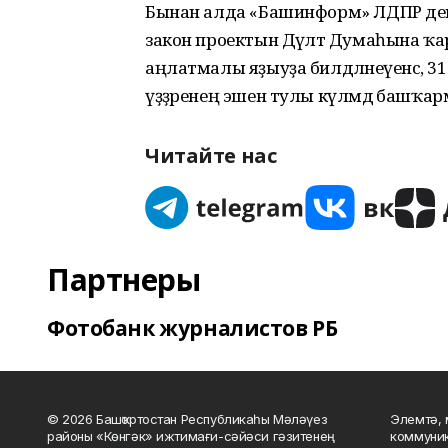
Бынан алда «Башинформ» ЛДПР деп
закон проектын Дәүләт Думаһына ҡ
аңлатмалы яҙыуҙа билдәләнеүенсә, 31 де
үҙҙәренең эшен тулы күләмдә башҡар
Читайте нас
Партнеры
Фотобанк журналистов РБ
© 2026 Башҡортостан Республикаһы Мәләүез
Элемтә, 
районы «Көнгәк» ижтимағи-сәйәси гәзитенең
коммуник