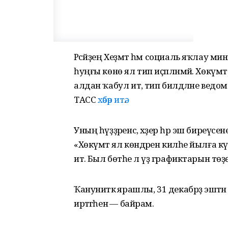
Рәсәйҙең Хеҙмәт һәм социаль яҡлау м
һуңғы көнө ял тип иҫәпләнмәй. Хөкүм
алдан ҡабул итә, тип билдәләне ве
ТАСС
хәбәр итә
.
Уның һүҙҙәренсә, хәҙер һәр эш биреүс
«Хөкүмәт ял көндәрен киләһе йылға кү
итә. Был бөтәһе лә үҙ графиктарын тө
Ҡануниәткә ярашлы, 31 декабрҙә эштән
иртәгәһенә — байрам.