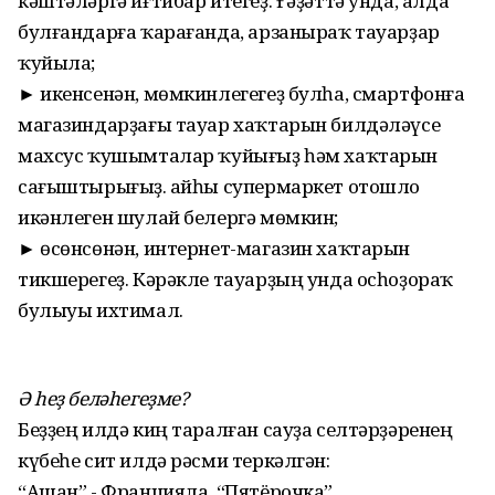
кәштәләргә иғтибар итегеҙ. Ғәҙәттә унда, алда
булғандарға ҡарағанда, арзаныраҡ тауарҙар
ҡуйыла;
► икенсенән, мөмкинлегегеҙ булһа, смартфонға
магазиндарҙағы тауар хаҡтарын билдәләүсе
махсус ҡушымталар ҡуйығыҙ һәм хаҡтарын
сағыштырығыҙ. Ҡайһы супермаркет отошло
икәнлеген шулай белергә мөмкин;
► өсөнсөнән, интернет-магазин хаҡтарын
тикшерегеҙ. Кәрәкле тауарҙың унда осһоҙораҡ
булыуы ихтимал.
Ә һеҙ беләһегеҙме?
Беҙҙең илдә киң таралған сауҙа селтәрҙәренең
күбеһе сит илдә рәсми теркәлгән:
“Ашан” - Францияла, “Пятёрочка”,