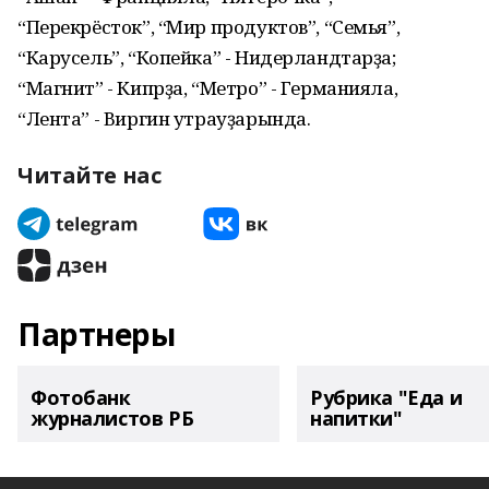
“Перекрёсток”, “Мир продуктов”, “Семья”,
“Карусель”, “Копейка” - Нидерландтарҙа;
“Магнит” - Кипрҙа, “Метро” - Германияла,
“Лента” - Виргин утрауҙарында.
Читайте нас
Партнеры
Фотобанк
Рубрика "Еда и
журналистов РБ
напитки"