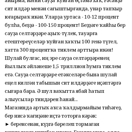
айырма, йәғни сауҙа ҡуйған өҫтәмә хаҡ, Рәсәйҙә
сит илдәр менән сағыштырғанда, унар тапҡыр
юғарыраҡ икән. Уларҙа уртаса - 10-12 процент
булһа, беҙҙә - 100-150 процент! Беҙҙәге ҡайһы бер
сауҙа селтәрҙәре аҙыҡ-түлек, тауарға
етештереүселәр ҡуйған хаҡты 100 генә түгел,
хатта 300 процентҡа тиклем арттыра икән!
Шулай булғас, иң эре сауҙа селтәрҙәренең
йыллыҡ әйләнеше 1,5 триллион һумға тиклем
етә. Сауҙа селтәрҙәре етәкселәре бына шулай
еңел килгән табышын сит илдәрҙәге иҫәптәргә
сығара бара. Ә шул ваҡытта ябай һатып
алыусылар тиндәрен һанай...
Магазинда артыҡ аҡса ҡалдырмайым тиһәгеҙ,
бер нисә ҡағиҙәне иҫтә тоторға кәрәк:
► беренсенән, күҙгә бәрелеп тормаған