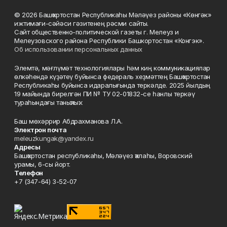
© 2026 Башҡортостан Республикаһы Мәләүез районы «Көнгәк»
ижтимағи-сәйәси гәзитенең рәсми сайты.
Сайт общественно-политической газеты г. Мелеуз и
Мелеузовского района Республики Башкортостан «Конгэк».
Об использовании персональных данных
Элемтә, мәғлүмәт технологиялары һәм киң коммуникациялар
өлкәһендә күҙәтеү буйынса федераль хеҙмәттең Башҡортостан
Республикаһы буйынса идаралығында теркәлде. 2025 йылдың
19 майында бирелгән ПИ № ТУ 02-01832-се һанлы теркәү
тураһындағы таныҡлыҡ.
Баш мөхәррир Абдрахманова Л.А.
Электрон почта
meleuzkungak@yandex.ru
Адресы
Башҡортостан республикаһы, Мәләүез ҡалаһы, Воровский
урамы, 6-сы йорт.
Телефон
+7 (347-64) 3-52-07