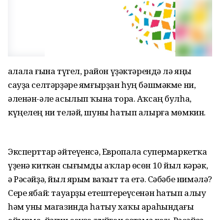
Ҡалала ғына түгел, район үҙәктәрендә лә яңы
сауҙа селтәрҙәре ямғырҙан һуң бәшмәкме ни,
әленән-әле асылып ҡына тора. Аҡсаң булһа,
күңелең ни теләй, шуны һатып алырға мөмкин.
Эксперттар әйтеүенсә, Европала супермаркетҡа
үҙенә киткән сығымды аҡлар өсөн 10 йыл кәрәк,
ә Рәсәйҙә, йыл ярым ваҡыт та етә. Сәбәбе нимәлә?
Сере ябай: тауарҙы етештереүсенән һатып алыу
һәм уны магазинда һатыу хаҡы араһындағы