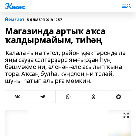
Көнгәк
Йәмғиәт
5 ДЕКАБРЯ 2019, 12:57
Магазинда артыҡ аҡса
ҡалдырмайым, тиһәң
Ҡалала ғына түгел, район үҙәктәрендә лә
яңы сауҙа селтәрҙәре ямғырҙан һуң
бәшмәкме ни, әленән-әле асылып ҡына
тора. Аҡсаң булһа, күңелең ни теләй,
шуны һатып алырға мөмкин.