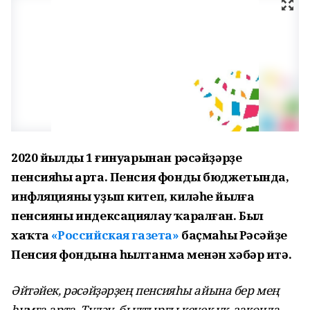
2020 йылдың 1 ғинуарынан рәсәйҙәрҙең
пенсияһы арта. Пенсия фонды бюджетында,
инфляцияны уҙып китеп, киләһе йылға
пенсияны индексациялау ҡаралған. Был
хаҡта
«Российская газета»
баҫмаһы Рәсәйҙең
Пенсия фондына һылтанма менән хәбәр итә.
Әйтәйек, рәсәйҙәрҙең пенсияһы айына бер мең
һумға арта. Түләү, былтырғы кеүек үк, законда