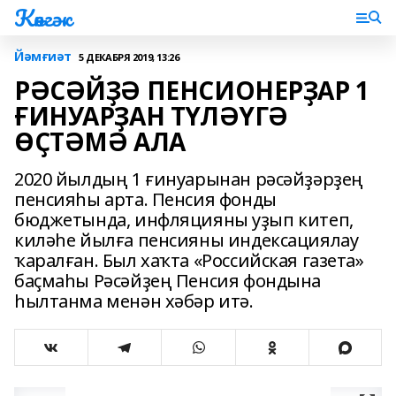
Көнгәк
Йәмғиәт
5 ДЕКАБРЯ 2019, 13:26
РӘСӘЙҘӘ ПЕНСИОНЕРҘАР 1
ҒИНУАРҘАН ТҮЛӘҮГӘ
ӨҪТӘМӘ АЛА
2020 йылдың 1 ғинуарынан рәсәйҙәрҙең
пенсияһы арта. Пенсия фонды
бюджетында, инфляцияны уҙып китеп,
киләһе йылға пенсияны индексациялау
ҡаралған. Был хаҡта «Российская газета»
баҫмаһы Рәсәйҙең Пенсия фондына
һылтанма менән хәбәр итә.