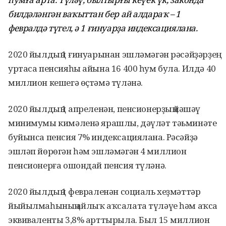
билдәләнгән ваҡыттан бер ай алдараҡ – 1
февралдә түгел, ә 1 ғинуарҙа индексациялана.
2020 йылдың 1 ғинуарынан эшләмәгән рәсәйҙәрҙең
уртаса пенсияһы айына 16 400 һум була. Илдә 40
миллион кешегә өҫтәмә түләнә.
2020 йылдың 1 апреленән, пенсионерҙың йәшәү
минимумы кимәленә ярашлы, дәүләт тәьминәте
буйынса пенсия 7% индексациялана. Рәсәйҙә
эшләп йөрөгән һәм эшләмәгән 4 миллион
пенсионерға ошондай пенсия түләнә.
2020 йылдың 1 февраленән социаль хеҙмәттәр
йыйылмаһының айлыҡ аҡсалата түләүе һәм аҡса
эквиваленты 3,8% арттырыла. Был 15 миллион