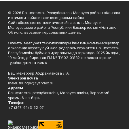
© 2026 Башҡортостан Республикаһы Мәләүез районы «Көнгәк»
ижтимағи-сәйәси гәзитенең рәсми сайты.
Сайт общественно-политической газеты г. Мелеуз и
Мелеузовского района Республики Башкортостан «Конгэк».
Об использовании персональных данных
Элемтә, мәғлүмәт технологиялары һәм киң коммуникациялар
өлкәһендә күҙәтеү буйынса федераль хеҙмәттең Башҡортостан
Республикаһы буйынса идаралығында теркәлде. 2025 йылдың
19 майында бирелгән ПИ № ТУ 02-01832-се һанлы теркәү
тураһындағы таныҡлыҡ.
Баш мөхәррир Абдрахманова Л.А.
Электрон почта
meleuzkungak@yandex.ru
Адресы
Башҡортостан республикаһы, Мәләүез ҡалаһы, Воровский
урамы, 6-сы йорт.
Телефон
+7 (347-64) 3-52-07