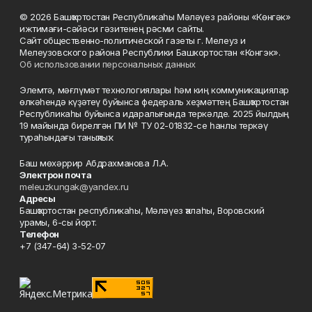
© 2026 Башҡортостан Республикаһы Мәләүез районы «Көнгәк»
ижтимағи-сәйәси гәзитенең рәсми сайты.
Сайт общественно-политической газеты г. Мелеуз и
Мелеузовского района Республики Башкортостан «Конгэк».
Об использовании персональных данных
Элемтә, мәғлүмәт технологиялары һәм киң коммуникациялар
өлкәһендә күҙәтеү буйынса федераль хеҙмәттең Башҡортостан
Республикаһы буйынса идаралығында теркәлде. 2025 йылдың
19 майында бирелгән ПИ № ТУ 02-01832-се һанлы теркәү
тураһындағы таныҡлыҡ.
Баш мөхәррир Абдрахманова Л.А.
Электрон почта
meleuzkungak@yandex.ru
Адресы
Башҡортостан республикаһы, Мәләүез ҡалаһы, Воровский
урамы, 6-сы йорт.
Телефон
+7 (347-64) 3-52-07