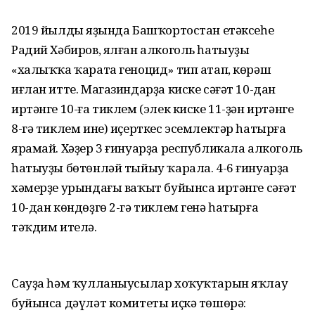
2019 йылдың яҙында Башҡортостан етәксеһе
Радий Хәбиров, ялған алкоголь һатыуҙы
«халыҡҡа ҡарата геноцид» тип атап, көрәш
иғлан итте. Магазиндарҙа киске сәғәт 10-дан
иртәнге 10-ға тиклем (элек киске 11-ҙән иртәнге
8-гә тиклем ине) иҫерткес эсемлектәр һатырға
ярамай. Хәҙер 3 ғинуарҙа республикала алкоголь
һатыуҙы бөтөнләй тыйыу ҡарала. 4-6 ғинуарҙа
хәмерҙе урындағы ваҡыт буйынса иртәнге сәғәт
10-дан көндөҙгө 2-гә тиклем генә һатырға
тәҡдим ителә.
Сауҙа һәм ҡулланыусылар хоҡуҡтарын яҡлау
буйынса дәүләт комитеты иҫкә төшөрә: