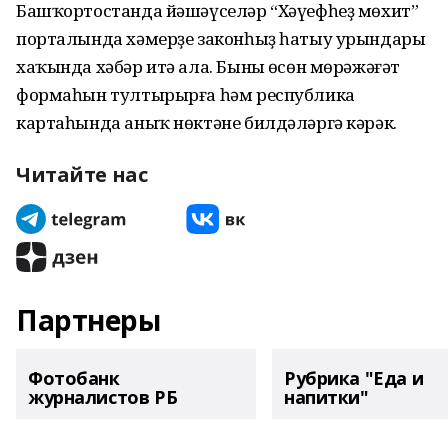
Башҡортостанда йәшәүселәр “Хәүефһеҙ мөхит”
порталында хәмерҙе законһыҙ һатыу урындары
хаҡында хәбәр итә ала. Бының өсөн мөрәжәғәт
формаһын тултырырға һәм республика
картаһында аныҡ нөктәне билдәләргә кәрәк.
Читайте нас
Партнеры
Фотобанк
Рубрика "Еда и
журналистов РБ
напитки"