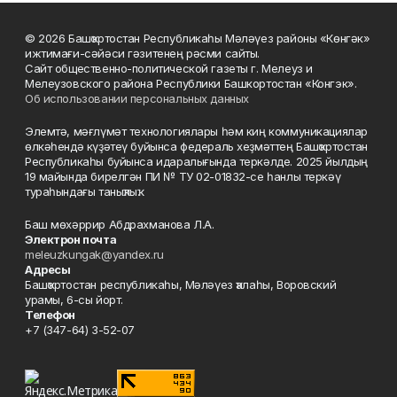
© 2026 Башҡортостан Республикаһы Мәләүез районы «Көнгәк»
ижтимағи-сәйәси гәзитенең рәсми сайты.
Сайт общественно-политической газеты г. Мелеуз и
Мелеузовского района Республики Башкортостан «Конгэк».
Об использовании персональных данных
Элемтә, мәғлүмәт технологиялары һәм киң коммуникациялар
өлкәһендә күҙәтеү буйынса федераль хеҙмәттең Башҡортостан
Республикаһы буйынса идаралығында теркәлде. 2025 йылдың
19 майында бирелгән ПИ № ТУ 02-01832-се һанлы теркәү
тураһындағы таныҡлыҡ.
Баш мөхәррир Абдрахманова Л.А.
Электрон почта
meleuzkungak@yandex.ru
Адресы
Башҡортостан республикаһы, Мәләүез ҡалаһы, Воровский
урамы, 6-сы йорт.
Телефон
+7 (347-64) 3-52-07