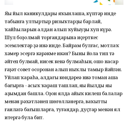
Яңы йыл каникулдары яҡынлаша, күптәр инде
табынға ултыртыр ризыҡтарҙы барлай,
ҡайһыларын алдан алып ҡуйыуҙы хуп күрә.
Шул боҙолмай торғандарына иҫерткес
эсемлектәр ҙә инә инде. Байрам булғас, мотлаҡ
хәмер эсергә кәрәкме икән? Быны йола тип тә
әйтеп булмай, нисек кенә булмаһын, ошо насар
ғәҙәт совет осоронан алып ныҡлы тамыр йәйгән.
Уйлап ҡараһаң, алдағы көндәреңә ниңә томан аша
бағырға - асыҡ ҡараш ташлап, яңы йылды яңы
аҙымдан башла. Оҙон ялда айыҡ килеш балалар
менән рәхәтләнеп шөғөлләнергә, ваҡытты
ғаиләгә бағышларға, туғандар, дуҫтар менән ял
итергә була бит.