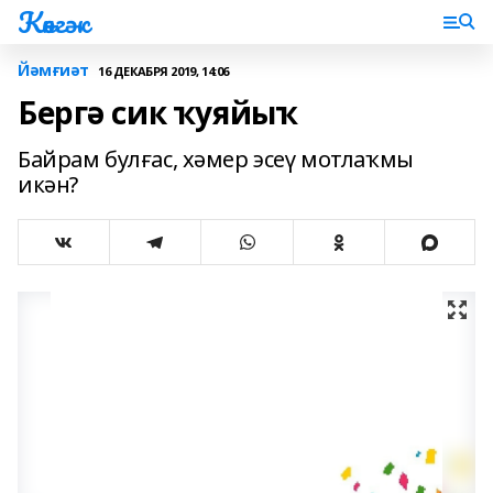
Көнгәк
Йәмғиәт
16 ДЕКАБРЯ 2019, 14:06
Бергә сик ҡуяйыҡ
Байрам булғас, хәмер эсеү мотлаҡмы
икән?