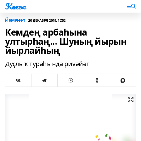
Көнгәк
Йәмғиәт
20 ДЕКАБРЯ 2019, 17:52
Кемдең арбаһына
ултырһаң... Шуның йырын
йырлайһың
Дуҫлыҡ тураһында риүәйәт