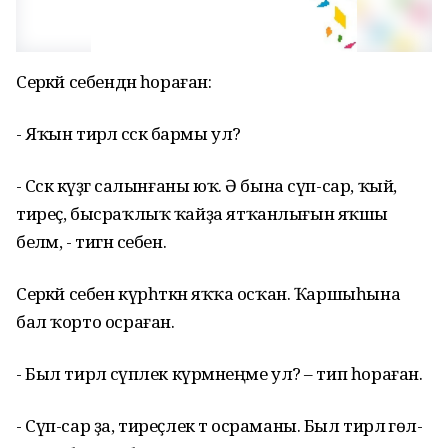
Серәкәй себендән һораған:
- Яҡын тирәлә сәскә бармы ул?
- Сәскә күҙгә салынғаны юҡ. Ә бына сүп-сар, ҡый,
тиреҫ, бысраҡлыҡ ҡайҙа ятҡанлығын яҡшы
беләм, - тигән себен.
Серәкәй себен күрһәткән яҡҡа осҡан. Ҡаршыһына
бал ҡорто осраған.
- Был тирәлә сүплек күрмәнеңме ул? – тип һораған.
- Сүп-сар ҙа, тиреҫлек тә осраманы. Был тирәлә гөл-