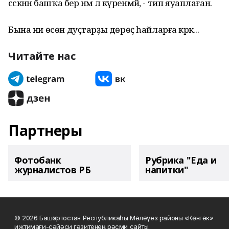
сәскәнән башҡа бер нәмә лә күренмәй, - тип яуаплаған.
Бына ни өсөн дуҫтарҙы дөрөҫ һайларға кәрәк...
Читайте нас
Партнеры
Фотобанк
Рубрика "Еда и
журналистов РБ
напитки"
© 2026 Башҡортостан Республикаһы Мәләүез районы «Көнгәк»
ижтимағи-сәйәси гәзитенең рәсми сайты.