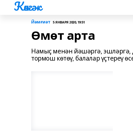
Көнгәк
Йәмғиәт
5 ЯНВАРЯ 2020, 19:51
Өмөт арта
Намыҫ менән йәшәргә, эшләргә,
тормош көтөү, балалар үҫтереү өс