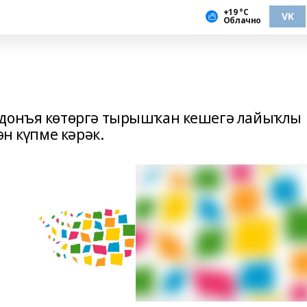
+19 °С
VK
Облачно
 донъя көтөргә тырышҡан кешегә лайыҡлы
өн күпме кәрәк.