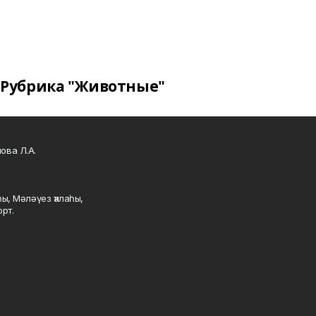
Рубрика "Животные"
ова Л.А.
ы, Мәләүез ҡалаһы,
рт.