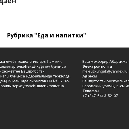
Рубрика "Еда и напитки"
мәғлүмәт технологиялары һәм киң
Баш мөхәррир Абдрахман
ациялар өлкәһендә күҙәтеү буйынса
Электрон почта
 хеҙмәттең Башҡортостан
meleuzkungak@yandex.ru
каһы буйынса идаралығында теркәлде.
Адресы
дың 19 майында бирелгән ПИ № ТУ 02-
Башҡортостан республикаһ
һанлы теркәү тураһындағы таныҡлыҡ.
Воровский урамы, 6-сы йо
Телефон
+7 (347-64) 3-52-07