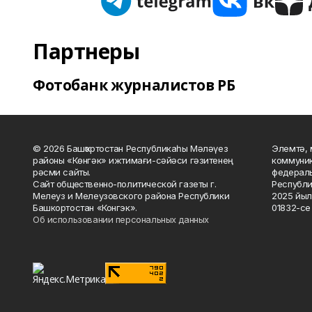
Партнеры
Фотобанк журналистов РБ
© 2026 Башҡортостан Республикаһы Мәләүез
Элемтә, 
районы «Көнгәк» ижтимағи-сәйәси гәзитенең
коммуник
рәсми сайты.
федераль
Сайт общественно-политической газеты г.
Республи
Мелеуз и Мелеузовского района Республики
2025 йыл
Башкортостан «Конгэк».
01832-се 
Об использовании персональных данных