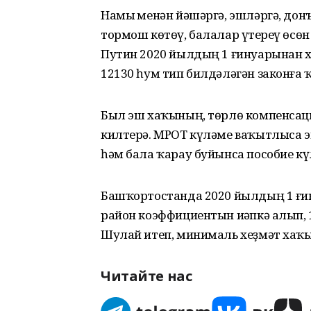
Намыҫ менән йәшәргә, эшләргә, до
тормош көтөү, балалар үҫтереү өсө
Путин 2020 йылдың 1 ғинуарынан 
12130 һум тип билдәләгән законға 
Был эш хаҡының, төрлө компенсац
килтерә. МРОТ күләме ваҡытлыса 
һәм бала ҡарау буйынса пособие кү
Башҡортостанда 2020 йылдың 1 ғ
район коэффициентын иҫәпкә алып, 1
Шулай итеп, минималь хеҙмәт хаҡы 
Читайте нас