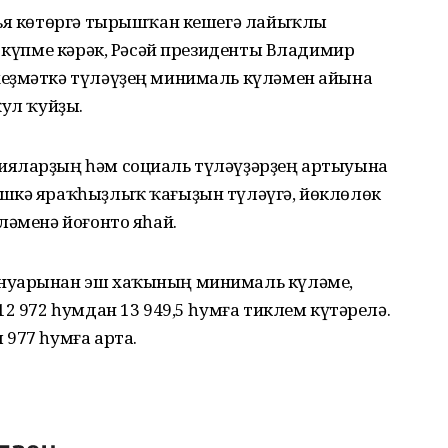
нъя көтөргә тырышҡан кешегә лайыҡлы
н күпме кәрәк, Рәсәй президенты Владимир
хеҙмәткә түләүҙең минималь күләмен айына
ҡул ҡуйҙы.
ияларҙың һәм социаль түләүҙәрҙең артыуына
эшкә яраҡһыҙлыҡ ҡағыҙын түләүгә, йөклөлөк
ләменә йоғонто яһай.
инуарынан эш хаҡының минималь күләме,
2 972 һумдан 13 949,5 һумға тиклем күтәрелә.
977 һумға арта.