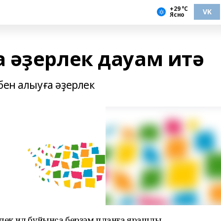
+29 °С
VK
Ясно
 әҙерлек дауам итә
бен алыуға әҙерлек
ерлек ил буйынса берҙәм планға ярашлы