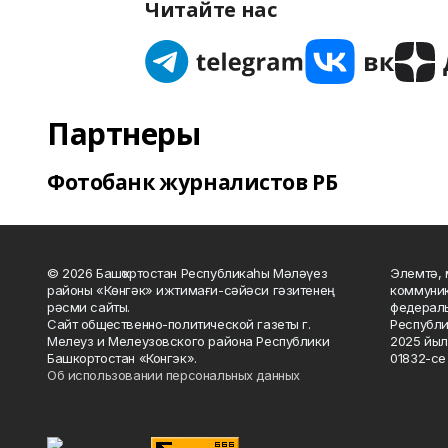
Читайте нас
Партнеры
Фотобанк журналистов РБ
© 2026 Башҡортостан Республикаһы Мәләүез
Элемтә, 
районы «Көнгәк» ижтимағи-сәйәси гәзитенең
коммуник
рәсми сайты.
федераль
Сайт общественно-политической газеты г.
Республи
Мелеуз и Мелеузовского района Республики
2025 йыл
Башкортостан «Конгэк».
01832-се 
Об использовании персональных данных