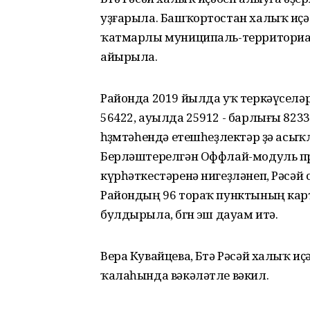
уҙғарыла. Башҡортостан халыҡ иҫә
ҡатмарлы муниципаль-территориаль 
айырыла.
Районда 2019 йылда уҡ теркәүселәр
56422, ауылда 25912 - барлығы 823
һөҙөмтәһендә етешһеҙлектәр ҙә ас
Берләштерелгән Оффлай-модуль пр
күрһәткестәренә нигеҙләнеп, Рәсәй
Райондың 96 тораҡ пунктының карта
булдырыла, бөгөн эш дауам итә.
Вера Кувайцева, Бөтә Рәсәй халыҡ 
ҡалаһында вәкәләтле вәкил.