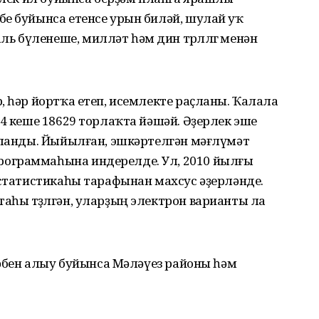
бе буйынса етенсе урын биләй, шулай уҡ
бүленеше, милләт һәм дин төрлөлөгө менән
, һәр йортҡа етеп, исемлекте раҫланы. Ҡалала
34 кеше 18629 торлаҡта йәшәй. Әҙерлек эше
ыҡланды. Йыйылған, эшкәртелгән мәғлүмәт
ограммаһына индерелде. Ул, 2010 йылғы
 статистикаһы тарафынан махсус әҙерләнде.
һы төҙөлгән, уларҙың электрон варианты ла
иҫәбен алыу буйынса Мәләүез районы һәм