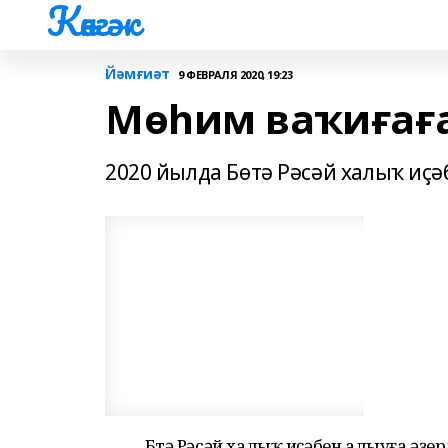
Көнгәк
Йәмғиәт
9 ФЕВРАЛЯ 2020, 19:23
Мөһим ваҡиғаға
2020 йылда Бөтә Рәсәй халыҡ иҫә
Бөтә Рәсәй халыҡ иҫәбен алыуға әҙ