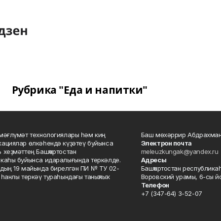
Рубрика "Еда и напитки"
мәғлүмәт технологиялары һәм киң
Баш мөхәррир Абдрахман
ациялар өлкәһендә күҙәтеү буйынса
Электрон почта
 хеҙмәттең Башҡортостан
meleuzkungak@yandex.ru
каһы буйынса идаралығында теркәлде.
Адресы
дың 19 майында бирелгән ПИ № ТУ 02-
Башҡортостан республикаһ
һанлы теркәү тураһындағы таныҡлыҡ.
Воровский урамы, 6-сы йо
Телефон
+7 (347-64) 3-52-07