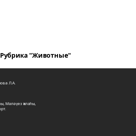
Рубрика "Животные"
ова Л.А.
ы, Мәләүез ҡалаһы,
рт.