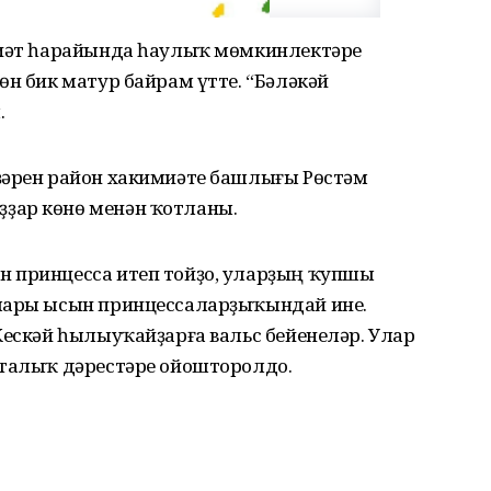
ниәт һарайында һаулыҡ мөмкинлектәре
өн бик матур байрам үтте. “Бәләкәй
.
ҙәрен район хакимиәте башлығы Рөстәм
ҙар көнө менән ҡотланы.
н принцесса итеп тойҙо, уларҙың ҡупшы
алары ысын принцессаларҙыҡындай ине.
Кескәй һылыуҡайҙарға вальс бейенеләр. Улар
ҫталыҡ дәрестәре ойошторолдо.