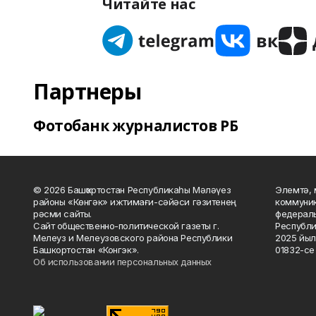
Читайте нас
Партнеры
Фотобанк журналистов РБ
© 2026 Башҡортостан Республикаһы Мәләүез
Элемтә, 
районы «Көнгәк» ижтимағи-сәйәси гәзитенең
коммуник
рәсми сайты.
федераль
Сайт общественно-политической газеты г.
Республи
Мелеуз и Мелеузовского района Республики
2025 йыл
Башкортостан «Конгэк».
01832-се 
Об использовании персональных данных