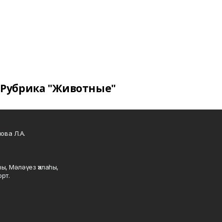
Рубрика "Животные"
ова Л.А.
ы, Мәләүез ҡалаһы,
рт.