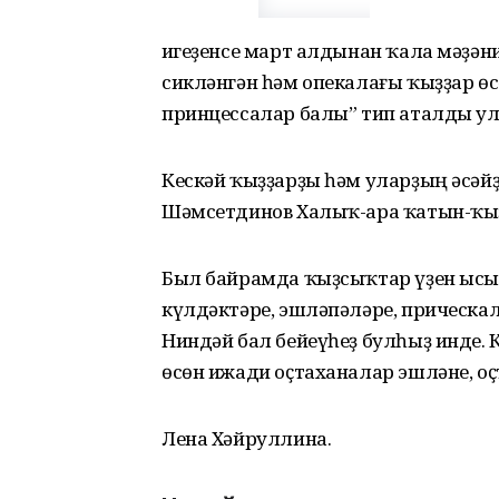
Һигеҙенсе март алдынан ҡала мәҙә
сикләнгән һәм опекалағы ҡыҙҙар өс
принцессалар балы” тип аталды ул
Кескәй ҡыҙҙарҙы һәм уларҙың әсәй
Шәмсетдинов Халыҡ-ара ҡатын-ҡыҙ
Был байрамда ҡыҙсыҡтар үҙен ысы
күлдәктәре, эшләпәләре, прическ
Ниндәй бал бейеүһеҙ булһыҙ инде. 
өсөн ижади оҫтаханалар эшләне, о
Лена Хәйруллина.