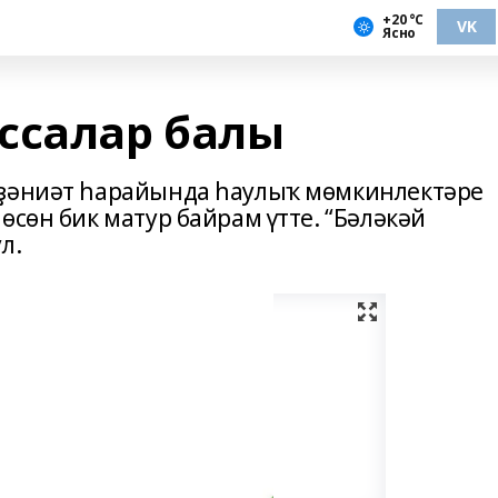
+20 °С
VK
Ясно
ссалар балы
әҙәниәт һарайында һаулыҡ мөмкинлектәре
өсөн бик матур байрам үтте. “Бәләкәй
л.