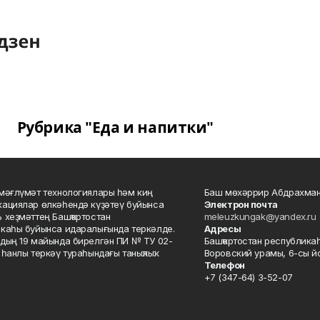
Рубрика "Еда и напитки"
мәғлүмәт технологиялары һәм киң
Баш мөхәррир Абдрахман
ациялар өлкәһендә күҙәтеү буйынса
Электрон почта
 хеҙмәттең Башҡортостан
meleuzkungak@yandex.ru
каһы буйынса идаралығында теркәлде.
Адресы
дың 19 майында бирелгән ПИ № ТУ 02-
Башҡортостан республикаһ
һанлы теркәү тураһындағы таныҡлыҡ.
Воровский урамы, 6-сы йо
Телефон
+7 (347-64) 3-52-07