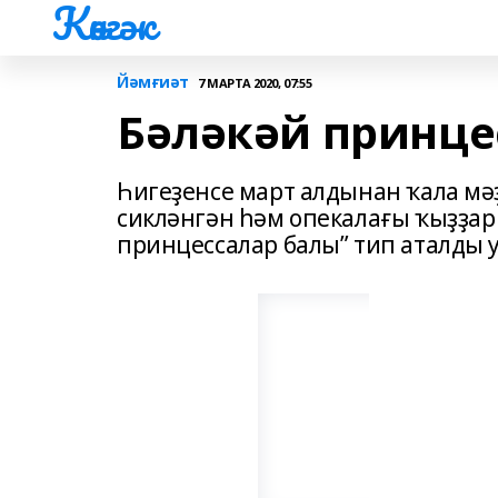
Көнгәк
Йәмғиәт
7 МАРТА 2020, 07:55
Бәләкәй принце
Һигеҙенсе март алдынан ҡала м
сикләнгән һәм опекалағы ҡыҙҙар 
принцессалар балы” тип аталды у