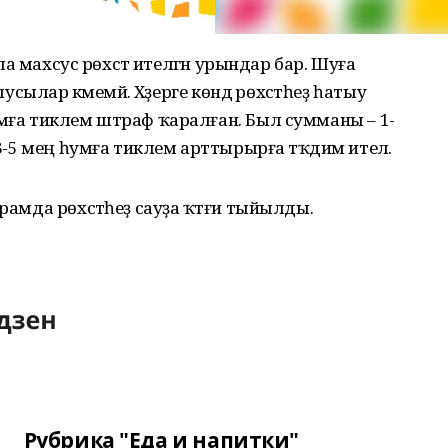
а ла махсус рөхсәт ителгән урындар бар. Шуға
ыусылар кәмемәй. Хәҙерге көндә рөхсәтһеҙ һатыу
умға тиклем штраф ҡаралған. Был сумманы – 1-
 3-5 мең һумға тиклем арттырырға тәҡдим ителә.
урамда рөхсәтһеҙ сауҙа ҡәтғи тыйылды.
Рубрика "Еда и напитки"