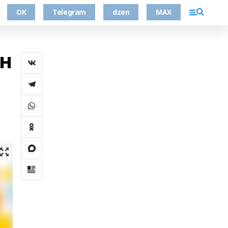
ОК
Telegram
dzen
MAX
өн