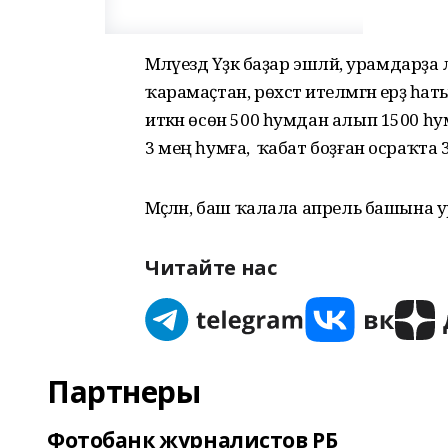
Мәләүездә Үҙәк баҙар эшләй, урамдарҙ
ҡарамаҫтан, рөхсәт ителмәгән ерҙә һат
иткән өсөн 500 һумдан алып 1500 һ
3 мең һумға, ә ҡабат боҙған осраҡта
Мәҫәлән, баш ҡалала апрель башына 
Читайте нас
Партнеры
Фотобанк журналистов РБ