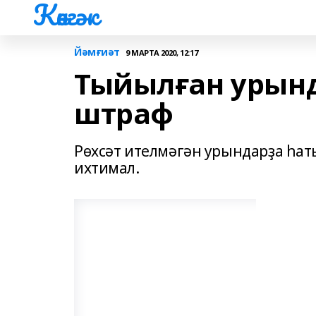
Көнгәк
Йәмғиәт
9 МАРТА 2020, 12:17
Тыйылған урынд
штраф
Рөхсәт ителмәгән урындарҙа һат
ихтимал.