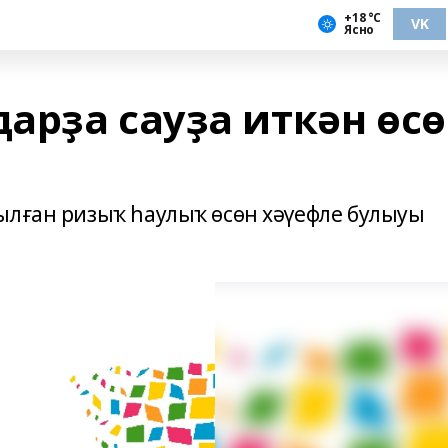
+18 °С
VK
Ясно
арҙа сауҙа иткән өс
ылған ризыҡ һаулыҡ өсөн хәүефле булыуы