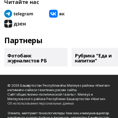
Читайте нас
Партнеры
Фотобанк
Рубрика "Еда и
журналистов РБ
напитки"
© 2026 Башҡортостан Республикаһы Мәләүез районы «Көнгәк»
ижтимағи-сәйәси гәзитенең рәсми сайты.
Сайт общественно-политической газеты г. Мелеуз и
Мелеузовского района Республики Башкортостан «Конгэк».
Об использовании персональных данных
Элемтә, мәғлүмәт технологиялары һәм киң коммуникациялар
өлкәһендә күҙәтеү буйынса федераль хеҙмәттең Башҡортостан