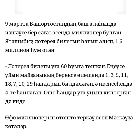
9 мартта Башҡортостандың баш ҡалаһында
йәшәүсе бер сәғәт эсендә миллионер булған.
Яҡташыбыҙ лотерея билетын һатып алып, 1,6
миллион һум отҡан.
«Лотерея билеты уға 60 һумға төшкән. Еңеүсе
уйын майҙанының беренсе өлөшөндә 1, 3, 5, 11,
18, 7, 10, 19 һандарын билдәләгән, ә икенсеһендә
4-те һайлаған. Ошо һандар уға уңыш килтергән
дә инде.
Өфө миллионерын отошто теркәү өсөн Мәскәүҙә
көтәләр.