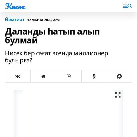
Көнгәк
Йәмғиәт
12 МАРТА 2020, 20:55
Даланды һатып алып
булмай
Нисек бер сәғәт эсендә миллионер
булырға?