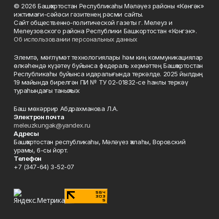
© 2026 Башҡортостан Республикаһы Мәләүез районы «Көнгәк»
ижтимағи-сәйәси гәзитенең рәсми сайты.
Сайт общественно-политической газеты г. Мелеуз и
Мелеузовского района Республики Башкортостан «Конгэк».
Об использовании персональных данных
Элемтә, мәғлүмәт технологиялары һәм киң коммуникациялар
өлкәһендә күҙәтеү буйынса федераль хеҙмәттең Башҡортостан
Республикаһы буйынса идаралығында теркәлде. 2025 йылдың
19 майында бирелгән ПИ № ТУ 02-01832-се һанлы теркәү
тураһындағы таныҡлыҡ.
Баш мөхәррир Абдрахманова Л.А.
Электрон почта
meleuzkungak@yandex.ru
Адресы
Башҡортостан республикаһы, Мәләүез ҡалаһы, Воровский
урамы, 6-сы йорт.
Телефон
+7 (347-64) 3-52-07