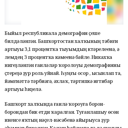
Быйыл республикала демография үҫеше
билдәләнгән. Башҡортостан халҡының тәбиғи
артыуы 3,1 процентҡа тыуымдың күтәрелеүенә, ә
үлемдең 3 процентҡа кәмеүенә бәйле. Никахҡа
нигеҙләнгән ғаиләләр ҡоролоуы демографияны
үҫтереүҙә ҙур роль уйнай. Һуңғы осор , ысынлап та,
йәмғиәттә тәрбиәгә, әхлаҡ, тәртипкә иғтибар
артыуы һиҙелә.
Башҡорт халҡында ғаилә ҡороуға борон-
борондан бик етди ҡаралған. Туғанлашыу өсөн
икенсе яҡтың нәҫел-нәсәбенә айырыуса ҙур
әһәмиәт бирелгән. Кәләш һайлауға үтә лә яуаплы