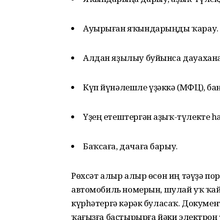
Ауырыған яҡындарыңды ҡарау.
Алдан яҙылыу буйынса дауахана
Күп йүнәлешле үҙәккә (МФЦ), ба
Үҙең етештергән аҙыҡ-түлекте һ
Баҡсаға, дачаға барыу.
Рөхсәт алыр алыр өсөн иң тәүҙә по
автомобиль номерын, шулай уҡ ҡай
күрһәтергә кәрәк буласаҡ. Докумен
ҡағыҙға баҫтырырға йәки электрон