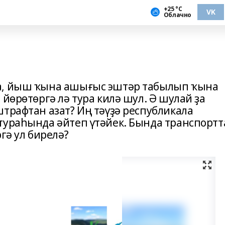
+25 °С
VK
Облачно
а, йыш ҡына ашығыс эштәр табылып ҡына
 йөрөтөргә лә тура килә шул. Ә шулай ҙа
трафтан азат? Иң тәүҙә республикала
тураһында әйтеп үтәйек. Бында транспортт
гә ул бирелә?