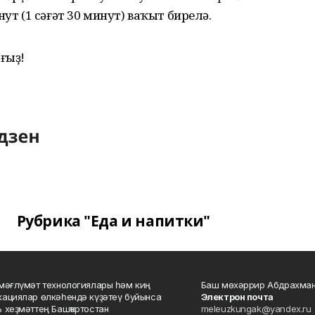
ут (1 сәғәт 30 минут) ваҡыт бирелә.
ғыҙ!
Рубрика "Еда и напитки"
мәғлүмәт технологиялары һәм киң
Баш мөхәррир Абдрахман
ациялар өлкәһендә күҙәтеү буйынса
Электрон почта
 хеҙмәттең Башҡортостан
meleuzkungak@yandex.ru