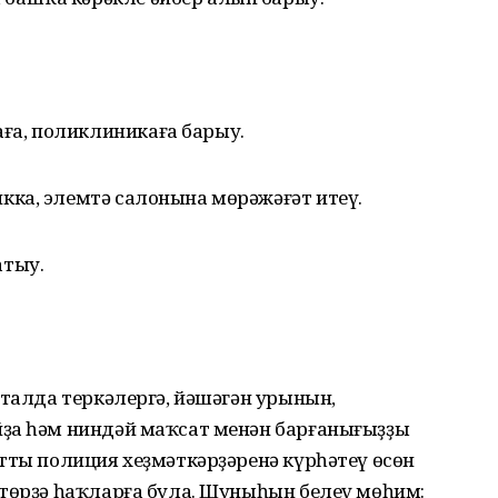
ға, поликлиникаға барыу.
нкка, элемтә салонына мөрәжәғәт итеү.
атыу.
рталда теркәлергә, йәшәгән урынын,
ҙа һәм ниндәй маҡсат менән барғанығыҙҙы
тты полиция хеҙмәткәрҙәренә күрһәтеү өсөн
 төрҙә һаҡларға була. Шуныһын белеү мөһим: