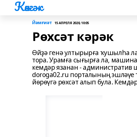
Көнгәк
Йәмғиәт
15 АПРЕЛЯ 2020, 10:05
Рөхсәт кәрәк
Өйҙә генә ултырырға ҡушылһа л
тора. Урамға сығырға ла, машина
кемдәр язанан - административ ш
doroga02.ru порталының эшләүе 
йөрөүгә рөхсәт алып була. Кемдәр