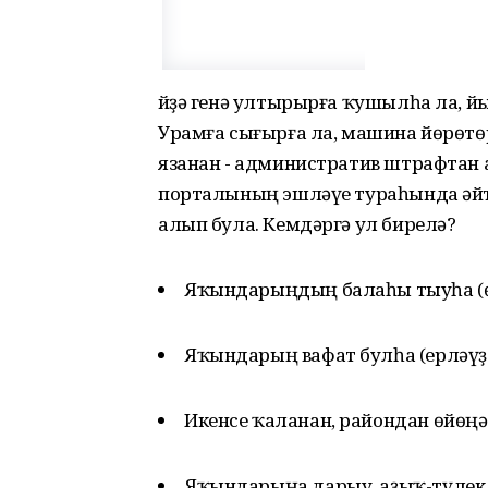
Өйҙә генә ултырырға ҡушылһа ла, 
Урамға сығырға ла, машина йөрөтөр
язанан - административ штрафтан а
порталының эшләүе тураһында әйте
алып була. Кемдәргә ул бирелә?
Яҡындарыңдың балаһы тыуһа (ө
Яҡындарың вафат булһа (ерләүҙ
Икенсе ҡаланан, райондан өйөңә
Яҡындарыңа дарыу, аҙыҡ-түлек,