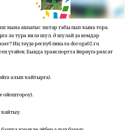
йыш ҡына ашығыс эштәр табылып ҡына тора.
гә лә тура килә шул. Ә шулай ҙа кемдәр
зат? Иң тәүҙә республикала doroga02.ru
п үтәйек. Бында транспортта йөрөүгә рөхсәт
йгә алып ҡайтырға).
е ойоштороу).
 ҡайтыу.
 башҡа кәрәкле әйбер алып барыу.