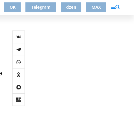
ОК
Telegram
dzen
MAX
а