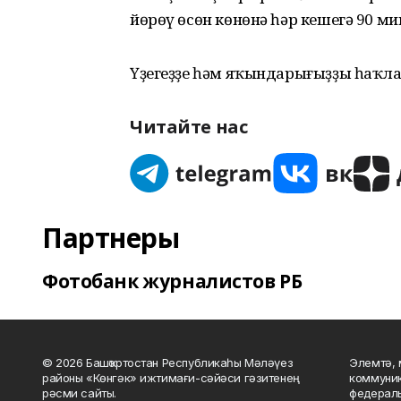
йөрөү өсөн көнөнә һәр кешегә 90 мин
Үҙегеҙҙе һәм яҡындарығыҙҙы һаҡла
Читайте нас
Партнеры
Фотобанк журналистов РБ
© 2026 Башҡортостан Республикаһы Мәләүез
Элемтә, 
районы «Көнгәк» ижтимағи-сәйәси гәзитенең
коммуник
рәсми сайты.
федераль