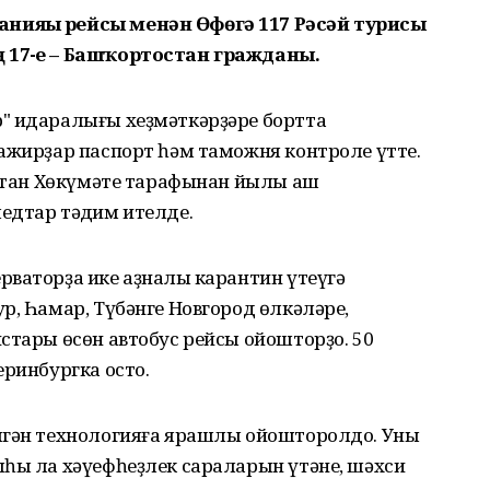
нияһы рейсы менән Өфөгә 117 Рәсәй турисы
17-һе – Башҡортостан гражданы.
" идаралығы хеҙмәткәрҙәре бортта
ажирҙар паспорт һәм таможня контроле үтте.
остан Хөкүмәте тарафынан йылы аш
едтар тәҡдим ителде.
ваторҙа ике аҙналыҡ карантин үтеүгә
р, Һамар, Түбәнге Новгород өлкәләре,
стары өсөн автобус рейсы ойошторҙо. 50
еринбургка осто.
лгән технологияға ярашлы ойошторолдо. Уны
ыһы ла хәүефһеҙлек сараларын үтәне, шәхси