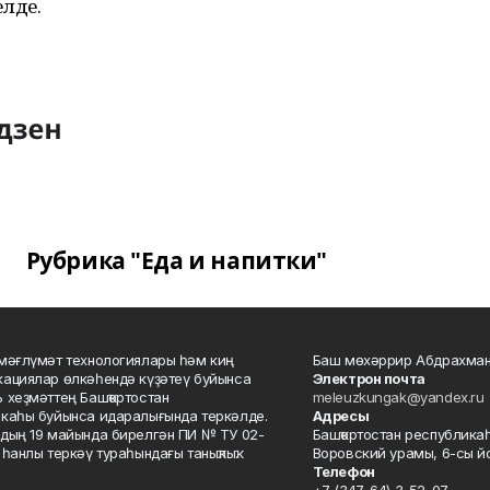
елде.
Рубрика "Еда и напитки"
мәғлүмәт технологиялары һәм киң
Баш мөхәррир Абдрахман
ациялар өлкәһендә күҙәтеү буйынса
Электрон почта
 хеҙмәттең Башҡортостан
meleuzkungak@yandex.ru
каһы буйынса идаралығында теркәлде.
Адресы
дың 19 майында бирелгән ПИ № ТУ 02-
Башҡортостан республикаһ
һанлы теркәү тураһындағы таныҡлыҡ.
Воровский урамы, 6-сы йо
Телефон