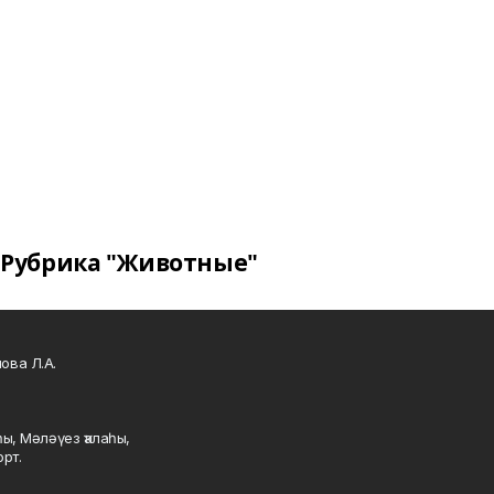
Рубрика "Животные"
ова Л.А.
ы, Мәләүез ҡалаһы,
рт.