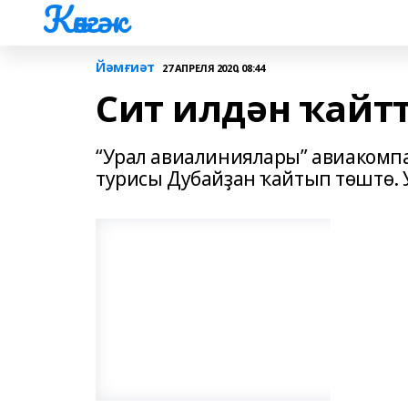
Көнгәк
Йәмғиәт
27 АПРЕЛЯ 2020, 08:44
Сит илдән ҡайтт
“Урал авиалиниялары” авиакомпа
турисы Дубайҙан ҡайтып төштө. 