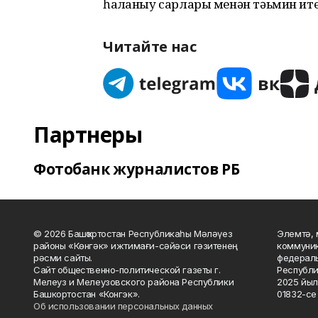
һаҡланыу сарлары менән тәьмин ит
Читайте нас
Партнеры
Фотобанк журналистов РБ
© 2026 Башҡортостан Республикаһы Мәләүез
Элемтә, 
районы «Көнгәк» ижтимағи-сәйәси гәзитенең
коммуник
рәсми сайты.
федераль
Сайт общественно-политической газеты г.
Республи
Мелеуз и Мелеузовского района Республики
2025 йыл
Башкортостан «Конгэк».
01832-се 
Об использовании персональных данных