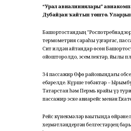
“Урал авиалиниялары” авиакомпа
Дубайҙан ҡайтып төштө. Уларҙың 
Башҡортостандың "Роспотребнадзор
термометрия сараһы уҙғарғас, пасс
Сит илдән ҡайтҡандар өсөн Башҡорт
ойошторолдо, эсемлектәр, йылы пл
34 пассажир Өфө районындағы обсер
ебәрелде. Күрше төбәктәр – Ырымбу
Татарстан һәм Пермь крайы үҙ тури
пассажир эске авиарейс менән Екат
Рейс күнекмәләр ваҡытында өйрәне
хеҙмәтләндергән белгестәрҙең бар