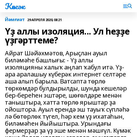
Көнгәк
Йәмғиәт
29 АПРЕЛЯ 2020, 08:21
Үҙ аллы изоляция... Ул һеҙҙе
үҙгәрттеме?
Айрат Шәйәхмәтов, Арыҫлан ауыл
биләмәһе башлығы: - Үҙ аллы
изоляцияны халыҡ аңлап ҡабул итә. Үҙ-
ара аралашыу күберәк интернет селтәре
аша алып барыла. Ватсапта төрлө
төркөмдәр булдырылды, шунда кешеләр
бер-береһен эштәре, шөғөлдәре менән
таныштыра, хатта төрлө ярыштар ҙа
ойоштора. Ауыл ерендә эш тауыҡ сүпләһә
лә бөтөрлөк түгел, һәр кем үҙ ихатаһын,
биләмәһен йыйыштыра. Урындағы
фермерҙар ҙа үҙ эше менән мәшғүл. Күмәк