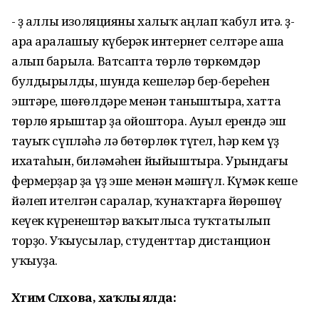
- Үҙ аллы изоляцияны халыҡ аңлап ҡабул итә. Үҙ-
ара аралашыу күберәк интернет селтәре аша
алып барыла. Ватсапта төрлө төркөмдәр
булдырылды, шунда кешеләр бер-береһен
эштәре, шөғөлдәре менән таныштыра, хатта
төрлө ярыштар ҙа ойоштора. Ауыл ерендә эш
тауыҡ сүпләһә лә бөтөрлөк түгел, һәр кем үҙ
ихатаһын, биләмәһен йыйыштыра. Урындағы
фермерҙар ҙа үҙ эше менән мәшғүл. Күмәк кеше
йәлеп ителгән саралар, ҡунаҡтарға йөрөшөү
кеүек күренештәр ваҡытлыса туҡтатылып
торҙо. Уҡыусылар, студенттар дистанцион
уҡыуҙа.
Хәтимә Сәләхова, хаҡлы ялда: