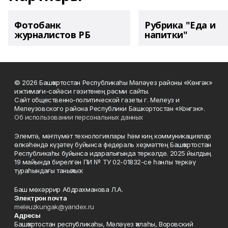
Фотобанк
Рубрика "Еда и
журналистов РБ
напитки"
© 2026 Башҡортостан Республикаһы Мәләүез районы «Көнгәк»
ижтимағи-сәйәси гәзитенең рәсми сайты.
Сайт общественно-политической газеты г. Мелеуз и
Мелеузовского района Республики Башкортостан «Конгэк».
Об использовании персональных данных
Элемтә, мәғлүмәт технологиялары һәм киң коммуникациялар
өлкәһендә күҙәтеү буйынса федераль хеҙмәттең Башҡортостан
Республикаһы буйынса идаралығында теркәлде. 2025 йылдың
19 майында бирелгән ПИ № ТУ 02-01832-се һанлы теркәү
тураһындағы таныҡлыҡ.
Баш мөхәррир Абдрахманова Л.А.
Электрон почта
meleuzkungak@yandex.ru
Адресы
Башҡортостан республикаһы, Мәләүез ҡалаһы, Воровский