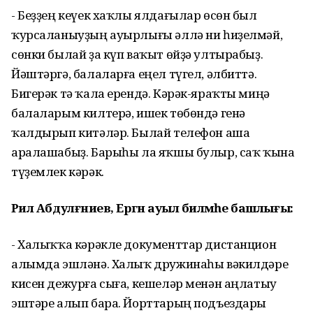
- Беҙҙең кеүек хаҡлы ялдағылар өсөн был
ҡурсаланыуҙың ауырлығы әллә ни һиҙелмәй,
сөнки былай ҙа күп ваҡыт өйҙә ултырабыҙ.
Йәштәргә, балаларға еңел түгел, әлбиттә.
Бигерәк тә ҡала ерендә. Кәрәк-яраҡты миңә
балаларым килтерә, ишек төбөндә генә
ҡалдырып китәләр. Былай телефон аша
аралашабыҙ. Барыһы ла яҡшы булыр, саҡ ҡына
түҙемлек кәрәк.
Рәил Абдулғәниев, Ергән ауыл биләмәһе башлығы:
- Халыҡҡа кәрәкле документтар дистанцион
алымда эшләнә. Халыҡ дружинаһы вәкилдәре
кисен дежурға сыға, кешеләр менән аңлатыу
эштәре алып бара. Йорттарың подъездары