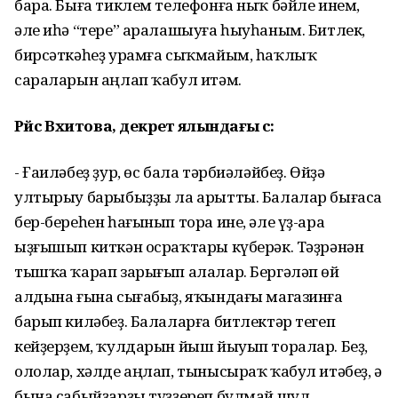
бара. Быға тиклем телефонға ныҡ бәйле инем,
әле иһә “тере” аралашыуға һыуһаным. Битлек,
бирсәткәһеҙ урамға сыҡмайым, һаҡлыҡ
сараларын аңлап ҡабул итәм.
Рәйсә Вәхитова, декрет ялындағы әсә:
- Ғаиләбеҙ ҙур, өс бала тәрбиәләйбеҙ. Өйҙә
ултырыу барыбыҙҙы ла арытты. Балалар бығаса
бер-береһен һағынып тора ине, әле үҙ-ара
ыҙғышып киткән осраҡтары күберәк. Тәҙрәнән
тышҡа ҡарап зарығып алалар. Бергәләп өй
алдына ғына сығабыҙ, яҡындағы магазинға
барып киләбеҙ. Балаларға битлектәр тегеп
кейҙерҙем, ҡулдарын йыш йыуып торалар. Беҙ,
ололар, хәлде аңлап, тынысыраҡ ҡабул итәбеҙ, ә
бына сабыйҙарҙы түҙҙереп булмай шул.