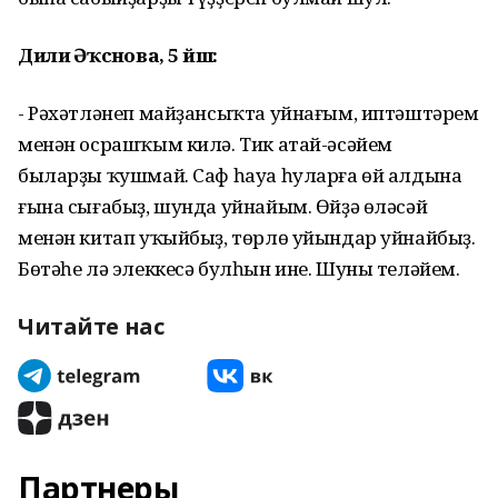
Дилиә Әҡсәнова, 5 йәш:
- Рәхәтләнеп майҙансыҡта уйнағым, иптәштәрем
менән осрашҡым килә. Тик атай-әсәйем
быларҙы ҡушмай. Саф һауа һуларға өй алдына
ғына сығабыҙ, шунда уйнайым. Өйҙә өләсәй
менән китап уҡыйбыҙ, төрлө уйындар уйнайбыҙ.
Бөтәһе лә элеккесә булһын ине. Шуны теләйем.
Читайте нас
Партнеры