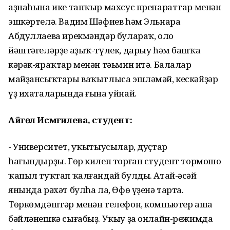
аҙнаһына ике тапҡыр махсус препараттар менән
эшкәртелә. Вадим Шәфиев һәм Эльнара
Абдуллаева ирекмәндәр булараҡ, оло
йәштәгеләрҙе аҙыҡ-түлек, дарыу һәм башҡа
кәрәк-яраҡтар менән тәьмин итә. Балалар
майҙансыҡтары ваҡытлыса эшләмәй, кескәйҙәр
үҙ ихаталарында ғына уйнай.
Айгөл Исмәғилева, студент
:
- Университет, уҡытыусылар, дуҫтар
һағындырҙы. Гөр килеп торған студент тормошо
ҡапыл туҡтап ҡалғандай булды. Атай-әсәй
янында рәхәт булһа ла, Өфө үҙенә тарта.
Төркөмдәштәр менән телефон, компьютер аша
бәйләнешкә сығабыҙ. Уҡыу ҙа онлайн-режимда