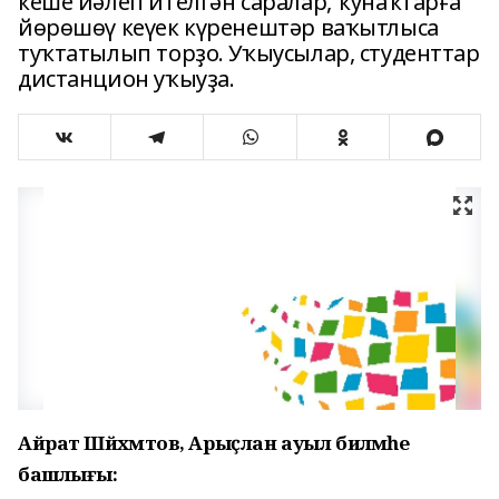
кеше йәлеп ителгән саралар, ҡунаҡтарға
йөрөшөү кеүек күренештәр ваҡытлыса
туҡтатылып торҙо. Уҡыусылар, студенттар
дистанцион уҡыуҙа.
Айрат Шәйәхмәтов, Арыҫлан ауыл биләмәһе
башлығы: