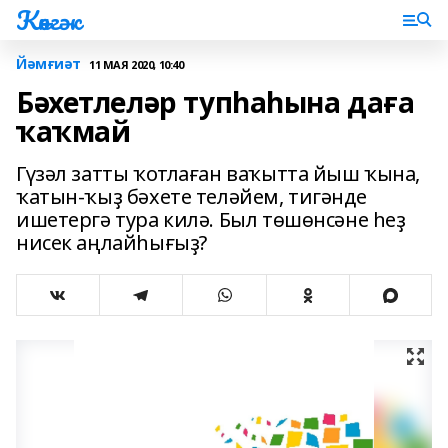
Көнгәк
Йәмғиәт
11 МАЯ 2020, 10:40
Бәхетлеләр тупһаһына даға
ҡаҡмай
Гүзәл затты ҡотлаған ваҡытта йыш ҡына,
ҡатын-ҡыҙ бәхете теләйем, тигәнде
ишетергә тура килә. Был төшөнсәне һеҙ
нисек аңлайһығыҙ?