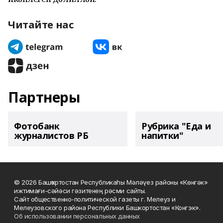
Читайте нас
Партнеры
Фотобанк
Рубрика "Еда и
журналистов РБ
напитки"
© 2026 Башҡортостан Республикаһы Мәләүез районы «Көнгәк»
ижтимағи-сәйәси гәзитенең рәсми сайты.
Сайт общественно-политической газеты г. Мелеуз и
Мелеузовского района Республики Башкортостан «Конгэк».
Об использовании персональных данных