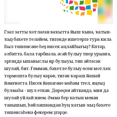
Гүзәл затты ҡотлаған ваҡытта йыш ҡына, ҡатын-
ҡыҙ бәхете теләйем, тигәнде ишетергә тура килә.
Был төшөнсәне һеҙ нисек аңлайһығыҙ? Күптәр,
әлбиттә, бала тәрбиәләү, әсәй булыу тиер урынға,
эргәңдә ышаныслы ир булыуы, тип әйтәсәк
шулай, бит. Ғөмүмән, бәхетле булыу өсөн мотлаҡ
тормошта булыу кәрәк, тигән ҡараш йәшәй
йәмғиәттә. Нисек йәшәгәне мөһим түгел, яңғыҙ
булмаһа - шул еткән. Дөрөҫөн әйткәндә, мин дә
шулай уйлай инем. Әммә бер ҡатын менән
танышып, һөйләшкәндән һуң ҡатын-ҡыҙ бәхете
төшөнсәһенә фекерем үҙгәрҙе.