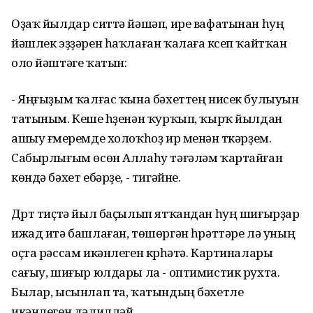
Оҙаҡ йылдар ситтә йәшәп, ире вафатынан һуң
йәшлек эҙҙәрен һаҡлаған ҡалаға күсеп ҡайтҡан
оло йәштәге ҡатын:
- Яңғыҙым ҡалғас ҡына бәхеттең нисек булыуын
татыным. Кеше һүҙенән ҡурҡып, ҡырҡ йылдан
ашыу ғүмеремде холоҡһоҙ ир менән үткәрҙем.
Сабырлығым өсөн Аллаһу тәғәләм ҡартайған
көндә бәхет ебәрҙе, - тигәйне.
Дүрт тиҫтә йыл баҫылып ятҡандан һуң шиғырҙар
ижад итә башлаған, төшөргән һүрәттәре лә уның
оҫта рәссам икәнлеген күрһәтә. Картиналары
сағыу, шиғыр юлдары ла - оптимистик рухта.
Былар, ысынлап та, ҡатындың бәхетле
икәнлеген дәлилләй.