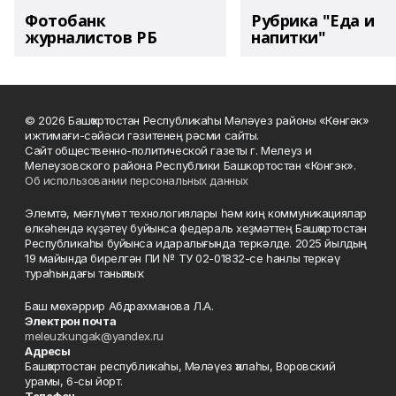
Фотобанк
Рубрика "Еда и
журналистов РБ
напитки"
© 2026 Башҡортостан Республикаһы Мәләүез районы «Көнгәк»
ижтимағи-сәйәси гәзитенең рәсми сайты.
Сайт общественно-политической газеты г. Мелеуз и
Мелеузовского района Республики Башкортостан «Конгэк».
Об использовании персональных данных
Элемтә, мәғлүмәт технологиялары һәм киң коммуникациялар
өлкәһендә күҙәтеү буйынса федераль хеҙмәттең Башҡортостан
Республикаһы буйынса идаралығында теркәлде. 2025 йылдың
19 майында бирелгән ПИ № ТУ 02-01832-се һанлы теркәү
тураһындағы таныҡлыҡ.
Баш мөхәррир Абдрахманова Л.А.
Электрон почта
meleuzkungak@yandex.ru
Адресы
Башҡортостан республикаһы, Мәләүез ҡалаһы, Воровский
урамы, 6-сы йорт.