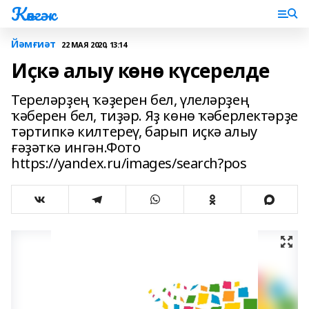
Көнгәк
Йәмғиәт
22 МАЯ 2020, 13:14
Иҫкә алыу көнө күсерелде
Тереләрҙең ҡәҙерен бел, үлеләрҙең
ҡәберен бел, тиҙәр. Яҙ көнө ҡәберлектәрҙе
тәртипкә килтереү, барып иҫкә алыу
ғәҙәткә ингән.Фото
https://yandex.ru/images/search?pos