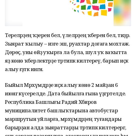
Тереләрҙең ҡәҙерен бел, үлеләрҙең ҡәберен бел, тиҙәр.
Зыярат ҡылыу – изге эш, әруахтар доғаға мохтаж.
Дөрөҫ, уны өйҙә уҡырға ла була, шул уҡ ваҡытта
яҙ көнө ҡәберлектәрҙе тәртипкә килтереү, барып иҫкә
алыу ғәҙәткә ингән.
Быйыл Мәрхүмдәрҙе иҫкә алыу көнө 2 майҙан 6
июнгә күсерелде. Дата быйылға ғына үҙгәртелде.
Республика Башлығы Радий Хәбиров
муниципалитет башлыҡтарына автобустар
маршрутын уйларға, мәрхүмдәрҙең туғандары
барырҙан алда зыяраттарҙы тәртипкә килтерергә,
сүп-сарҙан таҙартырға, ағастарҙы ҡырҡырға һәм