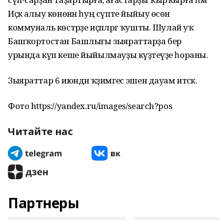
Иҫкә алыу көнөнән һуң сүпте йыйыу өсөн
коммуналь көстәрҙе иҫәпләргә ҡушты. Шулай уҡ
Башҡортостан Башлығы зыяраттарҙа бер
урында күп кеше йыйылмауҙы күҙәтеүҙе һораны.
Зыяраттар 6 июндән ҡәҙимгесә эшен дауам итәсәк.
Фото https://yandex.ru/images/search?pos
Читайте нас
Партнеры