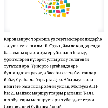
Коронавирус тормошҡа үҙ төҙәтмәләрен индерһә
лә, уны туҡтата алмай. Яҙҙың йәмле көндәрендә
баҡсасыны орлоҡтарҙы ер ҡуйынына һалыу,
үҫентеләрен күсереп ултыртыу теләгенән
туҡтатып ҡара! Үҙ йорто эргәһендә ере
булғандарға рәхәт, ә баҡсаһы ситтә булғандар
йәйәү булһа ла барырға әҙер. Айырыуса оло
йәштәге баҡсасылар хәлен уйлап, Мәләүез АТП-
һы 21 майҙан маршруттарҙы раҫланы. Ҡала
автобустары маршруттары түбәндәге теҙмә
(расписание) буйынса йөрөй.