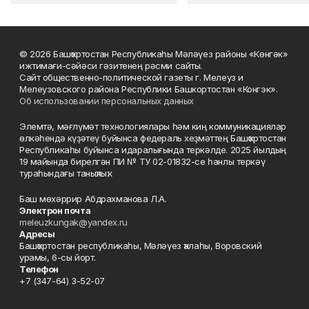
© 2026 Башҡортостан Республикаһы Мәләүез районы «Көнгәк»
ижтимағи-сәйәси гәзитенең рәсми сайты.
Сайт общественно-политической газеты г. Мелеуз и
Мелеузовского района Республики Башкортостан «Конгэк».
Об использовании персональных данных
Элемтә, мәғлүмәт технологиялары һәм киң коммуникациялар
өлкәһендә күҙәтеү буйынса федераль хеҙмәттең Башҡортостан
Республикаһы буйынса идаралығында теркәлде. 2025 йылдың
19 майында бирелгән ПИ № ТУ 02-01832-се һанлы теркәү
тураһындағы таныҡлыҡ.
Баш мөхәррир Абдрахманова Л.А.
Электрон почта
meleuzkungak@yandex.ru
Адресы
Башҡортостан республикаһы, Мәләүез ҡалаһы, Воровский
урамы, 6-сы йорт.
Телефон
+7 (347-64) 3-52-07