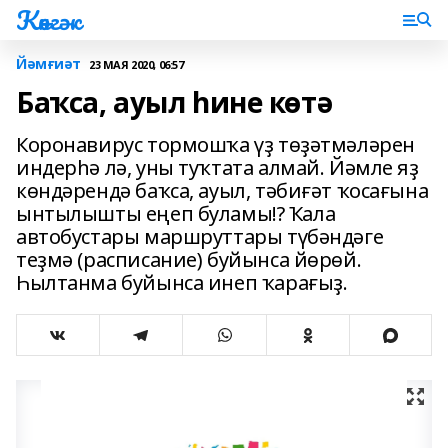
Көнгәк
Йәмғиәт
23 МАЯ 2020, 06:57
Баҡса, ауыл һине көтә
Коронавирус тормошҡа үҙ төҙәтмәләрен
индерһә лә, уны туҡтата алмай. Йәмле яҙ
көндәрендә баҡса, ауыл, тәбиғәт ҡосағына
ынтылышты еңеп буламы!? Ҡала
автобустары маршруттары түбәндәге
теҙмә (расписание) буйынса йөрөй.
Һылтанма буйынса инеп ҡарағыҙ.