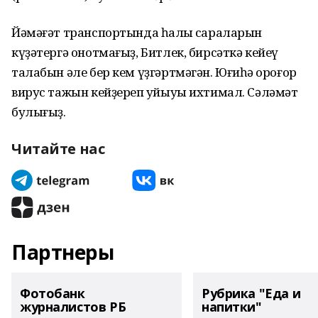
Йәмәғәт транспортында һаҡлыҡ сараларын
күҙәтергә онотмағыҙ, Битлек, бирсәткә кейеү
талабын әле бер кем үҙгәртмәгән. Юғиһә ҡороғор
вирус тажын кейҙереп ҡуйыуы ихтимал. Сәләмәт
булығыҙ.
Читайте нас
Партнеры
Фотобанк
Рубрика "Еда и
журналистов РБ
напитки"