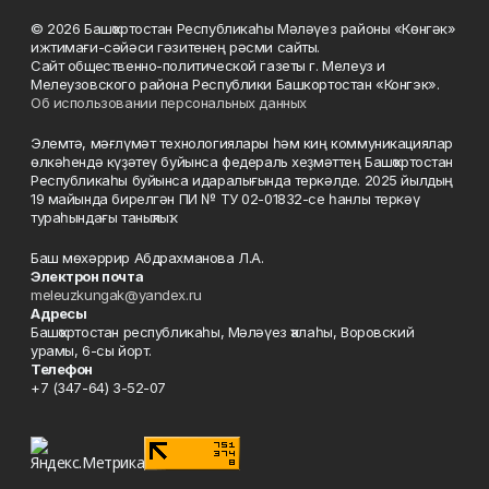
© 2026 Башҡортостан Республикаһы Мәләүез районы «Көнгәк»
ижтимағи-сәйәси гәзитенең рәсми сайты.
Сайт общественно-политической газеты г. Мелеуз и
Мелеузовского района Республики Башкортостан «Конгэк».
Об использовании персональных данных
Элемтә, мәғлүмәт технологиялары һәм киң коммуникациялар
өлкәһендә күҙәтеү буйынса федераль хеҙмәттең Башҡортостан
Республикаһы буйынса идаралығында теркәлде. 2025 йылдың
19 майында бирелгән ПИ № ТУ 02-01832-се һанлы теркәү
тураһындағы таныҡлыҡ.
Баш мөхәррир Абдрахманова Л.А.
Электрон почта
meleuzkungak@yandex.ru
Адресы
Башҡортостан республикаһы, Мәләүез ҡалаһы, Воровский
урамы, 6-сы йорт.
Телефон
+7 (347-64) 3-52-07