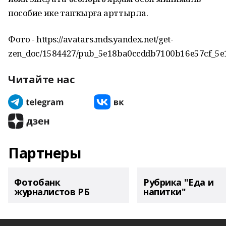
пособие ике тапҡырға арттырла.
Фото - https://avatars.mds.yandex.net/get-
zen_doc/1584427/pub_5e18ba0ccddb7100b16e57cf_5e
Читайте нас
Партнеры
Фотобанк
Рубрика "Еда и
журналистов РБ
напитки"