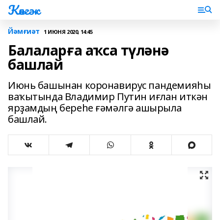
Көнгәк
Йәмғиәт
1 ИЮНЯ 2020, 14:45
Балаларға аҡса түләнә
башлай
Июнь башынан коронавирус пандемияһы
ваҡытында Владимир Путин иғлан иткән
ярҙамдың береһе ғәмәлгә ашырыла
башлай.