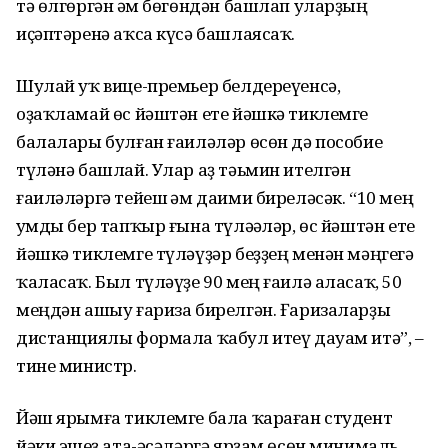
тә өлгөргән һәм бөгөндән башлап уларҙың
иҫәптәренә аҡса күсә башлаясаҡ.
Шулай уҡ вице-премьер белдереүенсә,
оҙаҡламай өс йәштән ете йәшкә тиклемге
балалары булған ғаиләләр өсөн дә пособие
түләнә башлай. Улар аҙ тәьмин ителгән
ғаиләләргә тейеш һәм даими биреләсәк. “10 мең
һумды бер тапҡыр ғына түләһәләр, өс йәштән ете
йәшкә тиклемге түләүҙәр беҙҙең менән мәңгегә
ҡаласаҡ. Был түләүҙе 90 мең ғаилә аласаҡ, 50
меңдән ашыу ғариза бирелгән. Ғаризаларҙы
дистанциялы формала ҡабул итеү дауам итә”, –
тине министр.
Йәш ярымға тиклемге бала ҡараған студент
йәки эшһеҙ ата-әсәләргә ярҙам өсөн минималь