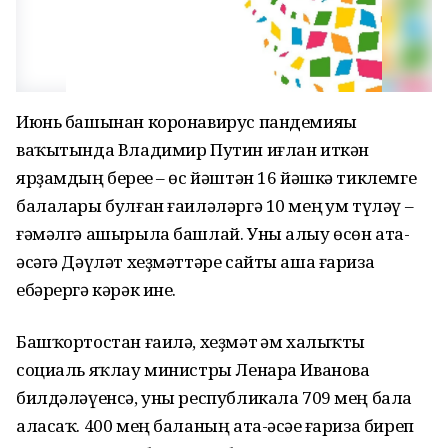
Июнь башынан коронавирус пандемияһы
ваҡытында Владимир Путин иғлан иткән
ярҙамдың береһе – өс йәштән 16 йәшкә тиклемге
балалары булған ғаиләләргә 10 мең һум түләү –
ғәмәлгә ашырыла башлай. Уны алыу өсөн ата-
әсәгә Дәүләт хеҙмәттәре сайты аша ғариза
ебәрергә кәрәк ине.
Башҡортостан ғаилә, хеҙмәт һәм халыҡты
социаль яҡлау министры Ленара Иванова
билдәләүенсә, уны республикала 709 мең бала
аласаҡ. 400 мең баланың ата-әсәһе ғариза биреп