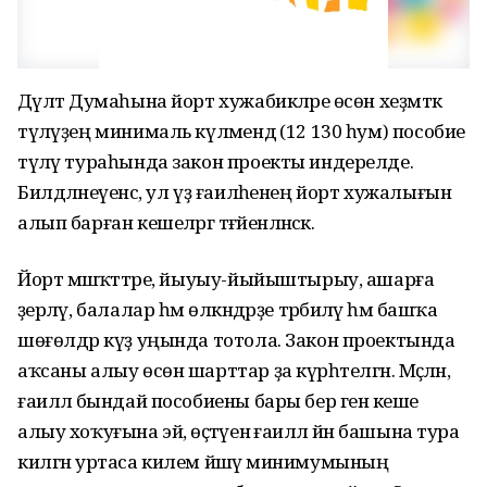
Дәүләт Думаһына йорт хужабикәләре өсөн хеҙмәткә
түләүҙең минималь күләмендә (12 130 һум) пособие
түләү тураһында закон проекты индерелде.
Билдәләнеүенсә, ул үҙ ғаиләһенең йорт хужалығын
алып барған кешеләргә тәғәйенләнәсәк.
Йорт мәшәҡәттәре, йыуыу-йыйыштырыу, ашарға
әҙерләү, балалар һәм өлкәндәрҙе тәрбиәләү һәм башҡа
шөғөлдәр күҙ уңында тотола. Закон проектында
аҡсаны алыу өсөн шарттар ҙа күрһәтелгән. Мәҫәлән,
ғаиләлә бындай пособиены бары бер генә кеше
алыу хоҡуғына эйә, өҫтәүенә ғаиләлә йән башына тура
килгән уртаса килем йәшәү минимумының