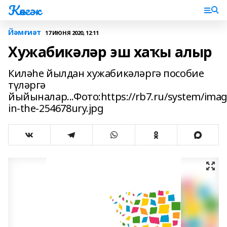
Көнгәк
Йәмғиәт
17 ИЮНЯ 2020, 12:11
Хужабикәләр эш хаҡы алыр
Киләһе йылдан хужабикәләргә пособие
түләргә
йыйыналар...Фото:https://rb7.ru/system/imag
in-the-254678ury.jpg