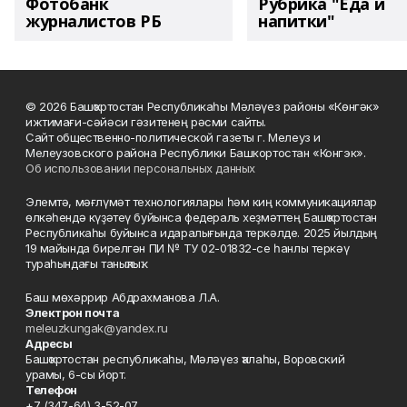
Фотобанк
Рубрика "Еда и
журналистов РБ
напитки"
© 2026 Башҡортостан Республикаһы Мәләүез районы «Көнгәк»
ижтимағи-сәйәси гәзитенең рәсми сайты.
Сайт общественно-политической газеты г. Мелеуз и
Мелеузовского района Республики Башкортостан «Конгэк».
Об использовании персональных данных
Элемтә, мәғлүмәт технологиялары һәм киң коммуникациялар
өлкәһендә күҙәтеү буйынса федераль хеҙмәттең Башҡортостан
Республикаһы буйынса идаралығында теркәлде. 2025 йылдың
19 майында бирелгән ПИ № ТУ 02-01832-се һанлы теркәү
тураһындағы таныҡлыҡ.
Баш мөхәррир Абдрахманова Л.А.
Электрон почта
meleuzkungak@yandex.ru
Адресы
Башҡортостан республикаһы, Мәләүез ҡалаһы, Воровский
урамы, 6-сы йорт.
Телефон
+7 (347-64) 3-52-07