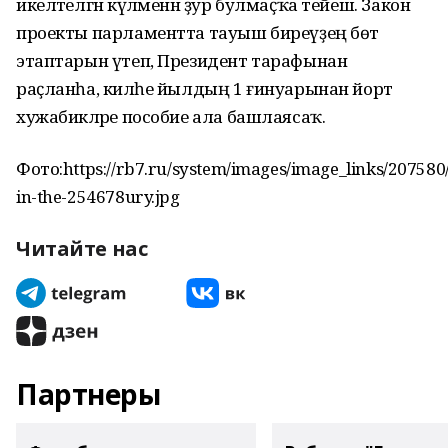
икеләтелгән күләменән ҙур булмаҫҡа тейеш. Закон
проекты парламентта тауыш биреүҙең бөтә
этаптарын үтеп, Президент тарафынан
раҫланһа, киләһе йылдың 1 ғинуарынан йорт
хужабикәләре пособие ала башлаясаҡ.
Фото:https://rb7.ru/system/images/image_links/207580
in-the-254678ury.jpg
Читайте нас
Партнеры