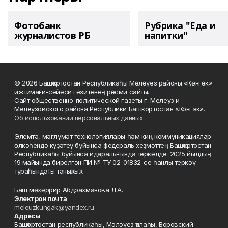
Фотобанк
Рубрика "Еда и
журналистов РБ
напитки"
© 2026 Башҡортостан Республикаһы Мәләүез районы «Көнгәк»
ижтимағи-сәйәси гәзитенең рәсми сайты.
Сайт общественно-политической газеты г. Мелеуз и
Мелеузовского района Республики Башкортостан «Конгэк».
Об использовании персональных данных
Элемтә, мәғлүмәт технологиялары һәм киң коммуникациялар
өлкәһендә күҙәтеү буйынса федераль хеҙмәттең Башҡортостан
Республикаһы буйынса идаралығында теркәлде. 2025 йылдың
19 майында бирелгән ПИ № ТУ 02-01832-се һанлы теркәү
тураһындағы таныҡлыҡ.
Баш мөхәррир Абдрахманова Л.А.
Электрон почта
meleuzkungak@yandex.ru
Адресы
Башҡортостан республикаһы, Мәләүез ҡалаһы, Воровский