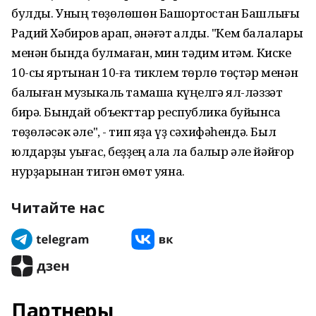
булды. Уның төҙөлөшөн Башҡортостан Башлығы
Радий Хәбиров ҡарап, ҡәнәғәт ҡалды. "Кем балалары
менән бында булмаған, мин тәҡдим итәм. Киске
10-сы яртынан 10-ға тиклем төрлө төҫтәр менән
балҡыған музыкаль тамаша күңелгә ял-ләззәт
бирә. Бындай объекттар республика буйынса
төҙөләсәк әле", - тип яҙа үҙ сәхифәһендә. Был
юлдарҙы уҡығас, беҙҙең ҡала ла балҡыр әле йәйғор
нурҙарынан тигән өмөт уяна.
Читайте нас
Партнеры