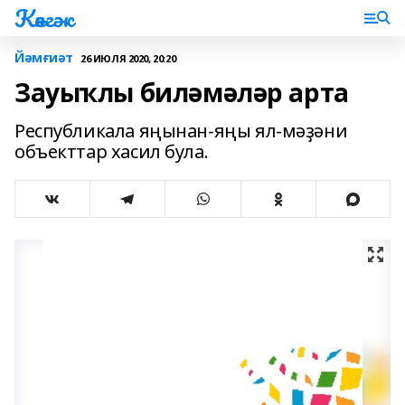
Көнгәк
Йәмғиәт
26 ИЮЛЯ 2020, 20:20
Зауыҡлы биләмәләр арта
Республикала яңынан-яңы ял-мәҙәни
объекттар хасил була.