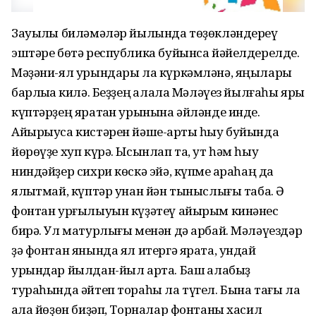
Зауыҡлы биләмәләр йылында төҙөкләндереү
эштәре бөтә республика буйынса йәйелдерелде.
Мәҙәни-ял урындары ла күркәмләнә, яңылары
барлыҡҡа килә. Беҙҙең ҡалала Мәләүез йылғаһы яры
күптәрҙең яратҡан урынына әйләнде инде.
Айырыуса кистәрен йәше-ҡарты һыу буйында
йөрөүҙе хуп күрә. Ысынлап та, ут һәм һыу
ниндәйҙер сихри көскә эйә, күпме ҡараһаң да
ялҡытмай, күптәр унан йән тыныслығы таба. Ә
фонтан урғылыуын күҙәтеү айырым кинәнес
бирә. Ул матурлығы менән дә арбай. Мәләүездәр
ҙә фонтан янында ял итергә ярата, ундай
урындар йылдан-йыл арта. Баш ҡалабыҙ
тураһында әйтеп тораһы ла түгел. Бына тағы ла
ҡала йөҙөн биҙәп, Торналар фонтаны хасил