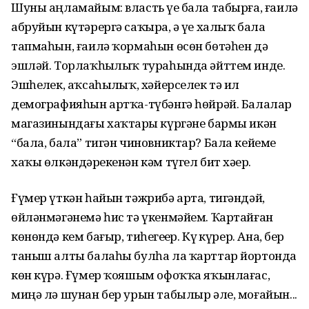
Шуны аңламайым: власть үҙе бала табырға, ғаилә
абруйын күтәрергә саҡыра, ә үҙе халыҡ бала
тапмаһын, ғаилә ҡормаһын өсөн бөтәһен дә
эшләй. Торлаҡһыҙлыҡ тураһында әйттем инде.
Эшһеҙлек, аҡсаһыҙлыҡ, хәйерселек тә ил
демографияһын артҡа-түбәнгә һөйрәй. Балалар
магазинындағы хаҡтарҙы күргәне бармы икән
“бала, бала” тигән чиновниктар? Бала кейеме
хаҡы өлкәндәрҙекенән кәм түгел бит хәҙер.
Ғүмер үткән һайын тәжрибә арта, тигәндәй,
өйләнмәгәнемә һис тә үкенмәйем. Ҡартайған
көнөндә кем бағыр, тиһегеҙҙер. Күҙ күрер. Ана, бер
таныш алты балаһы булһа ла ҡарттар йортонда
көн күрә. Ғүмер ҡояшым офоҡҡа яҡынлағас,
миңә лә шунан бер урын табылыр әле, моғайын...