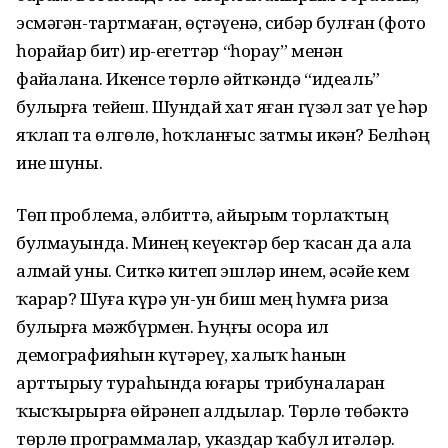
эсмәгән-тартмаған, өҫтәүенә, сибәр булған (фото
һорайҙар бит) ир-егеттәр “һорау” менән
файҙалана. Икенсе төрлө әйткәндә “идеаль”
булырға тейеш. Шундай хат яҙған гүзәл зат үҙе һәр
яҡлап та өлгөлө, һоҡланғыс затмы икән? Белһәң
ине шуны.
Төп проблема, әлбиттә, айырым торлаҡтың
булмауында. Минең кеүектәр бер ҡасан да ала
алмай уны. Ситкә китеп эшләр инем, әсәйҙе кем
ҡарар? Шуға күрә ун-ун биш мең һумға риза
булырға мәжбүрмен. Һуңғы осорҙа ил
демографияһын күтәреү, халыҡ һанын
арттырыу тураһында юғары трибуналарҙан
ҡысҡырырға өйрәнеп алдылар. Төрлө төбәктә
төрлө программалар, указдар ҡабул итәләр.