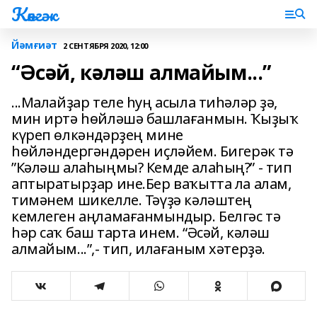
Көнгәк
Йәмғиәт
2 СЕНТЯБРЯ 2020, 12:00
“Әсәй, кәләш алмайым...”
...Малайҙар теле һуң асыла тиһәләр ҙә,
мин иртә һөйләшә башлағанмын. Ҡыҙыҡ
күреп өлкәндәрҙең мине
һөйләндергәндәрен иҫләйем. Бигерәк тә
”Кәләш алаһыңмы? Кемде алаһың?” - тип
аптыратырҙар ине.Бер ваҡытта ла алам,
тимәнем шикелле. Тәүҙә кәләштең
кемлеген аңламағанмындыр. Белгәс тә
һәр саҡ баш тарта инем. “Әсәй, кәләш
алмайым...”,- тип, илағаным хәтерҙә.