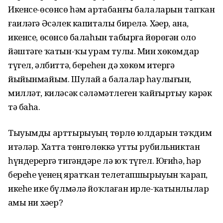
Икенсе-өсөнсө һәм артабанғы балаларын тапҡан
ғаиләгә Әсәлек капиталы бирелә. Хәҙер, ана,
икенсе, өсөнсө балаһын табырға йөрөгән оло
йәштәге ҡатын-ҡыҙ урам тулы. Мин хөкөмдар
түгел, әлбиттә, береһен дә хөкөм итергә
йыйынмайым. Шулай ҙа балалар һаулығын,
милләт, киләсәк сәләмәтлеген ҡайғыртыу кәрәк
тә баһа.
Тыуымды арттырыуҙың төрлө юлдарын тәҡдим
итәләр. Хатта төнгөлөккә утты рубильниктан
һүндерергә тигәндәре лә юҡ түгел. Юғиһә, һәр
береһе үҙенең яратҡан телетапшырыуын ҡарап,
икеһе ике бүлмәлә йоҡлаған ирле-ҡатынлылар
аҙмы ни хәҙер?