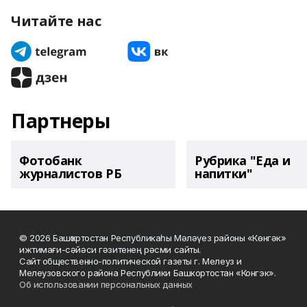
Читайте нас
Партнеры
Фотобанк
Рубрика "Еда и
журналистов РБ
напитки"
© 2026 Башҡортостан Республикаһы Мәләүез районы «Көнгәк»
ижтимағи-сәйәси гәзитенең рәсми сайты.
Сайт общественно-политической газеты г. Мелеуз и
Мелеузовского района Республики Башкортостан «Конгэк».
Об использовании персональных данных