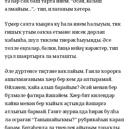
тә һәр саҡ баш тарта инем. “Әсәй, кәләш
алмайым...”,- тип, илағаным хәтерҙә.
Үҫмер саҡта ҡыҙҙарға күҙ һала инем һалыуын, тик
ғишыҡ утым оҙаҡҡа етмәне: нисек дөрләп
ҡабынһа, шул тиклем тиҙерәк һыуынды. Әсе
телле еңгәләр, бәлки, һиңә кейәү кәрәктер, тип
уҫал шаяртырға ла маташты.
Әле дүртенсе тиҫтәне ваҡлайым. Ғаилә ҡорорға
ашыҡмағаныма хәҙер бер кем дә аптырамай.
Өйләнеп, ҡайҙа алып барайым? Әсәй менән бер
бүлмәле фатирҙа йәшәйем. Хәҙер бит килендәр
ҡәйнә менән бер ҡыйыҡ аҫтында йәшәргә
атлығып бармай. Гәзит-журналда һирәк булһа
ла осраған “Танышайыҡмы?” рубрикаһын ҡарап
барам. Бөтәһендә лә тиерлек айырым тораҡлы,