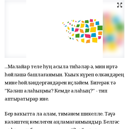
...Малайҙар теле һуң асыла тиһәләр ҙә, мин иртә
һөйләшә башлағанмын. Ҡыҙыҡ күреп өлкәндәрҙең
мине һөйләндергәндәрен иҫләйем. Бигерәк тә
”Кәләш алаһыңмы? Кемде алаһың?” - тип
аптыратырҙар ине.
Бер ваҡытта ла алам, тимәнем шикелле. Тәүҙә
кәләштең кемлеген аңламағанмындыр. Белгәс