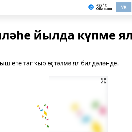
+22 °С
VK
Облачно
иләһе йылда күпме я
ыш ете тапҡыр өҫтәлмә ял билдәләнде.