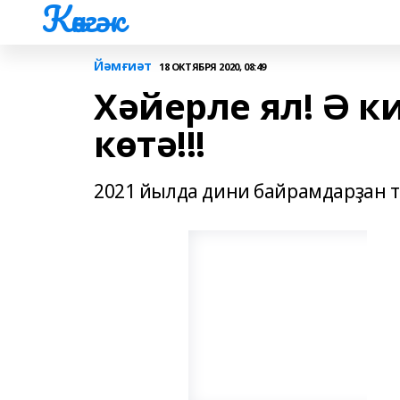
Көнгәк
Йәмғиәт
18 ОКТЯБРЯ 2020, 08:49
Хәйерле ял! Ә к
көтә!!!
2021 йылда дини байрамдарҙан т