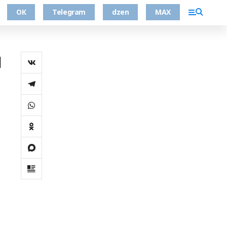
ОК
Telegram
dzen
MAX
л