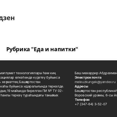
Рубрика "Еда и напитки"
мәғлүмәт технологиялары һәм киң
Баш мөхәррир Абдрахман
ациялар өлкәһендә күҙәтеү буйынса
Электрон почта
 хеҙмәттең Башҡортостан
meleuzkungak@yandex.ru
каһы буйынса идаралығында теркәлде.
Адресы
дың 19 майында бирелгән ПИ № ТУ 02-
Башҡортостан республикаһ
һанлы теркәү тураһындағы таныҡлыҡ.
Воровский урамы, 6-сы йо
Телефон
+7 (347-64) 3-52-07