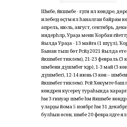
Шәмбе, йәкшәмбе - ғәҙәти ял көндәре, д
илебеҙҙә өҫтәмә ял һаналған байрам к
апрель, июль, август, сентябрь, декаб
индерһәләр, Ураҙа менән Ҡорбан ғәйетт
йылда Ураҙа - 13 майға (1 шәүүәл), Ҡо
Бынан тыш бөтә Рәсәйҙә 2021 йылда ете
йәкшәмбегә тиклем), 21-23 февраль (3 к
шәмбенән дүшәмбегә ҡәҙәр), 1-3 май (3 кө
дүшәмбегә), 12-14 июнь (3 көн – шәмбен
йәкшәмбегә тиклем). Рәсәй Хөкүмәт
көндәрен күсереү тураһында ҡарарғ
һәм 3 ғинуар шәмбе һәм йәкшәмбе көнд
уларҙы йома 5 ноябргә һәм 31 декабргә;
булһын өсөн, шәмбе 20 февралдәге ял 