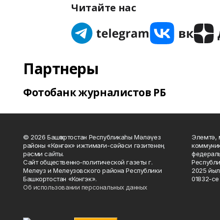
Читайте нас
Партнеры
Фотобанк журналистов РБ
© 2026 Башҡортостан Республикаһы Мәләүез
Элемтә, 
районы «Көнгәк» ижтимағи-сәйәси гәзитенең
коммуник
рәсми сайты.
федераль
Сайт общественно-политической газеты г.
Республи
Мелеуз и Мелеузовского района Республики
2025 йыл
Башкортостан «Конгэк».
01832-се 
Об использовании персональных данных