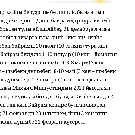
өрөҫ, ҡайһы берәүҙәр шәмбе лә эшләй, бынан тыш
өндәре етерлек. Дини байрамдар тура килмәһә,
рь генә тулы ай эшләйбеҙ. 31 декабрҙе лә ялға
әре был айҙарға тура килһә - ике ай! Киләһе
рбан байрамы 20 июлгә (10 зөлхизә) тура килә.
 байрам билдәләнә: 1-10 ғинуар (10 көн – йоманан
өн – йәкшәмбенән шишәмбегә), 6-8 март (3 көн –
н – шәмбенән дүшәмбегә), 8-10 май (3 көн – шәмбенән
ән дүшәмбегә), 4-7 ноябрь (4 көн – кесаҙнанан
е башлығы Михаил Мишустиндың 2021 йылда ял
а ҡул ҡуйыуы билдәле булды. Киләһе йылда 2
әренә тап килә. Байрам көндәре булғанлыҡтан,
 21 февралдән 23-нә тиклем, йәғни 3 көн рәттән
көнө дүшәмбе 22 февралгә күсерелә.