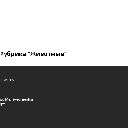
Рубрика "Животные"
ова Л.А.
ы, Мәләүез ҡалаһы,
рт.