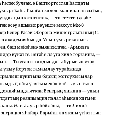
а һәләк булған, ә Башҡортостан һалдаты
ер умыртҡаһы һынған килеш машинанан сығып,
нда аңын юғалтҡан», — ти егеттең әсәһе
гән өсәү ашығыс рәүештә махсус Ми-8
әҙер Венер Рәсәй Оборона министрлығының С.
ина академияһында. Уның умыртҡалығы
гән, баш мейеһенә зыян килгән. «Армияға
ар йүнәтте. Бөтәһе лә уға килә торғайны, —
тыйып. — Тыуған ил алдындағы бурысын үтәү
ры уҡыу йортон тамамлау тураһында
ҡырылыш пунктына барып, мотоуҡысылар
н улымдың өйгә үҙ аяғы менән ҡайтыуын ғына
адемияһында ятҡан Венерҙың янында — уның
һалдаттың реанимация палатаһынан китмәй.
шланы. Әлегә ауыр һөйләшә, — ти Лилиә. —
 операция яһайҙар. Барыһы ла яҡшы үтһен тип