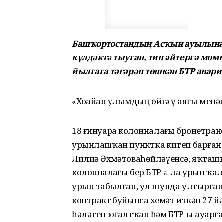
Башҡортостандың Асҡын ауылынан
күлдәктә тыуған, тип әйтергә мөм
йылғаға тәгәрәп төшкән БТР авари
«Хоҙайҙан улымдың өйгә үҙ аяғы ме
18 ғинуарҙа колонналағы бронетра
урынлашҡан пунктҡа китеп барған
Лилиә Әхмәтоваһөйләүенсә, яҡташы
колонналағы бер БТР-ҙа ла урын ҡ
урын табылған, ул шунда ултырған 
контракт буйынса хеҙмәт иткән 27 
һәләтен юғалтҡан һәм БТР-ҙы ауҙарғ