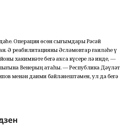
дәһеҙ. Операция өсөн сығымдарҙы Рәсәй
ан. Ә реабилитацияны Әсләмовтар ғаиләһе үҙ
оны хакимиәте беҙгә аҡса күсерҙе лә инде, —
лығына Венерҙың атаһы. — Республика Дәүләт
 менән даими бәйләнештәмен, ул да беҙгә