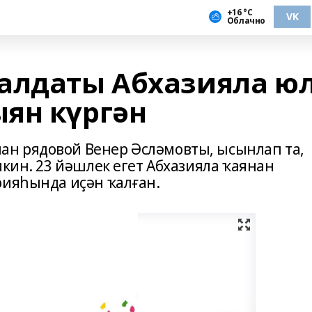
+16 °С
VK
Облачно
алдаты Абхазияла ю
ян күргән
н рядовой Венер Әсләмовты, ысынлап та,
мкин. 23 йәшлек егет Абхазияла ҡаянан
рияһында иҫән ҡалған.