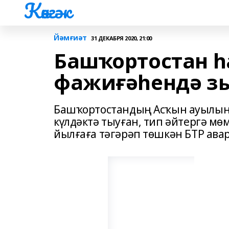
Көнгәк
Йәмғиәт
31 ДЕКАБРЯ 2020, 21:00
Башҡортостан һ
фажиғәһендә зы
Башҡортостандың Асҡын ауылына
күлдәктә тыуған, тип әйтергә мө
йылғаға тәгәрәп төшкән БТР ава