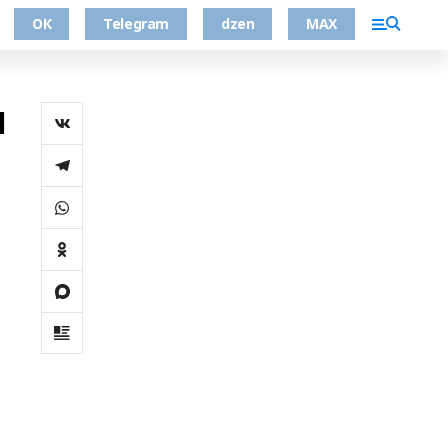
ОК
Telegram
dzen
MAX
л