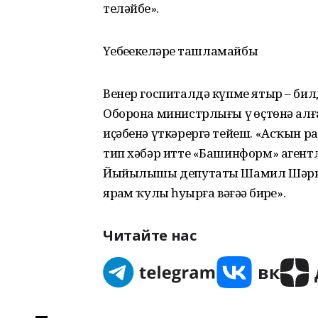
теләйбеҙ».
Үҙебеҙҙекеләрҙе ташламайбыҙ
Венер госпиталдә күпме ятыр – бил
Оборона министрлығы үҙ өҫтөнә алғ
иҫәбенә үткәрергә тейеш. «Асҡын рай
тип хәбәр итте «Башинформ» агент
Йыйылышы депутаты Шамил Шәрипов
ярҙам ҡулы һуҙырға вәғәҙә бирҙе».
Читайте нас