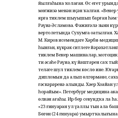
йылғаһына ҡолаған. Өс егет урынд
мөғжизә менән иҫән ҡалған. «Вен
ярға тиклем шыуышып барған һәм у
Рәүиә Әсләмова. Фажиғәлә зыян күр
вертолетында Сухумға оҙатылған. Х
М. Киров исемендәге Хәрби-медиц
һынған, күкрәк ситлеге йәрәхәтлән
тиклем Венер машиналар, мотоциклд
ти әсәһе Рәүиә, күҙ йәштәрен саҡ 
теләге шул тиклем көслө ине. Юға
дипломын да алып өлгөрмәне, са
ғәскәрҙәренә алынды. Хәҙер Хоҙайҙа
һорайым». Петербург медицина ак
өлкән ағаһы. Ир бер секундҡа ла 
«23 ғинуарҙан ул үҙаллы тын ала ба
Бөгөн (24 ғинуарҙа) умыртҡалығына