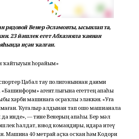
 рядовой Венер Әсләмовты, ысынлап та,
кин. 23 йәшлек егет Абхазияла ҡаянан
яһында иҫән ҡалған.
нән ҡайтыуын һорайым»
нспортер Цабал тау полигоныннан даими
. «Башинформ» агентлығына егеттең апаһы
быҙ хәрби машинаға осраҡлы эләккән. «Уға
алмаған. Ҡуҙғалыр алдынан тап ошо машианала
да инде», — тине Венерҙың апаһы. Бер мәл
йәшлек һалдат, взвод командиры, идара итеү
ан. Машина 40 метрҙай аҫҡа осҡан һәм Кодори