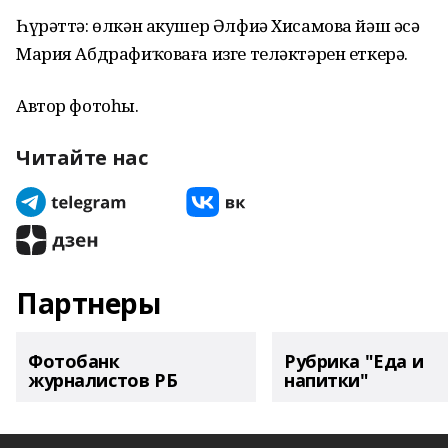
Һүрәттә: өлкән акушер Әлфиә Хисамова йәш әсә
Мария Абдрафиҡоваға изге теләктәрен еткерә.
Автор фотоһы.
Читайте нас
Партнеры
Фотобанк
Рубрика "Еда и
журналистов РБ
напитки"