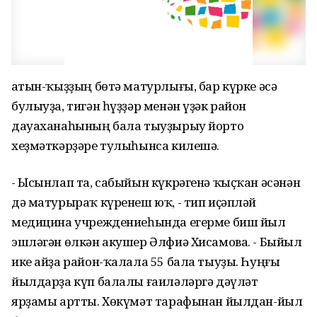
Ҡатын-ҡыҙҙың бөтә матурлығы, бар күрке әсә
булыуҙа, тигән һүҙҙәр менән үҙәк район
дауаханаһының бала тыуҙырыу йорто
хеҙмәткәрҙәре тулыһынса килешә.
- Ысынлап та, сабыйын күкрәгенә ҡыҫҡан әсәнән
дә матурыраҡ күренеш юҡ, - тип иҫәпләй
медицина учреждениеһында егерме биш йыл
эшләгән өлкән акушер Әлфиә Хисамова. - Быйыл
ике айҙа район-ҡалала 55 бала тыуҙы. Һуңғы
йылдарҙа күп балалы ғаиләләргә дәүләт
ярҙамы артты. Хөкүмәт тарафынан йылдан-йыл