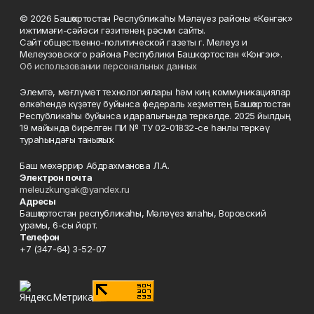
© 2026 Башҡортостан Республикаһы Мәләүез районы «Көнгәк»
ижтимағи-сәйәси гәзитенең рәсми сайты.
Сайт общественно-политической газеты г. Мелеуз и
Мелеузовского района Республики Башкортостан «Конгэк».
Об использовании персональных данных
Элемтә, мәғлүмәт технологиялары һәм киң коммуникациялар
өлкәһендә күҙәтеү буйынса федераль хеҙмәттең Башҡортостан
Республикаһы буйынса идаралығында теркәлде. 2025 йылдың
19 майында бирелгән ПИ № ТУ 02-01832-се һанлы теркәү
тураһындағы таныҡлыҡ.
Баш мөхәррир Абдрахманова Л.А.
Электрон почта
meleuzkungak@yandex.ru
Адресы
Башҡортостан республикаһы, Мәләүез ҡалаһы, Воровский
урамы, 6-сы йорт.
Телефон
+7 (347-64) 3-52-07