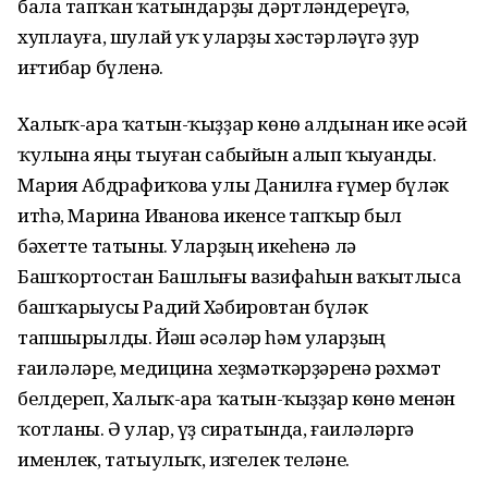
бала тапҡан ҡатындарҙы дәртләндереүгә,
хуплауға, шулай уҡ уларҙы хәстәрләүгә ҙур
иғтибар бүленә.
Халыҡ-ара ҡатын-ҡыҙҙар көнө алдынан ике әсәй
ҡулына яңы тыуған сабыйын алып ҡыуанды.
Мария Абдрафиҡова улы Данилға ғүмер бүләк
итһә, Марина Иванова икенсе тапҡыр был
бәхетте татыны. Уларҙың икеһенә лә
Башҡортостан Башлығы вазифаһын ваҡытлыса
башҡарыусы Радий Хәбировтан бүләк
тапшырылды. Йәш әсәләр һәм уларҙың
ғаиләләре, медицина хеҙмәткәрҙәренә рәхмәт
белдереп, Халыҡ-ара ҡатын-ҡыҙҙар көнө менән
ҡотланы. Ә улар, үҙ сиратында, ғаиләләргә
именлек, татыулыҡ, изгелек теләне.