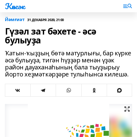
Көнгәк
Йәмғиәт
31 ДЕКАБРЯ 2020, 21:00
Гүзәл зат бәхете - әсә
булыуҙа
Ҡатын-ҡыҙҙың бөтә матурлығы, бар күрке
әсә булыуҙа, тигән һүҙҙәр менән үҙәк
район дауаханаһының бала тыуҙырыу
йорто хеҙмәткәрҙәре тулыһынса килешә.