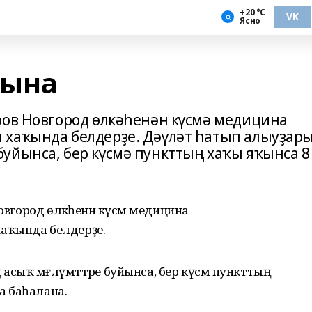
+20 °С
VK
Ясно
лына
ров Новгород өлкәһенән күсмә медицина
 хаҡында белдерҙе. Дәүләт һатып алыуҙар
уйынса, бер күсмә пункттың хаҡы яҡынса 8
овгород өлкәһенән күсмә медицина
аҡында белдерҙе.
сыҡ мәғлүмәттәре буйынса, бер күсмә пункттың
а баһалана.