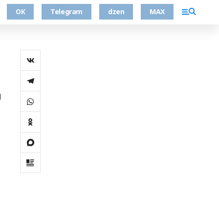
ОК
Telegram
dzen
MAX
ы