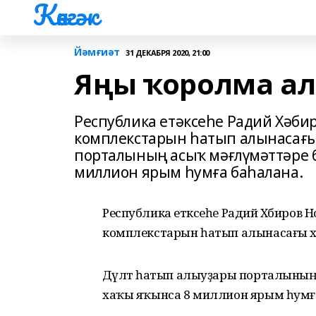
Көнгәк
Йәмғиәт
31 ДЕКАБРЯ 2020, 21:00
Яңы ҡоролма а
Республика етәксеһе Радий Хәби
комплекстарын һатып алынасағы
порталының асыҡ мәғлүмәттәре б
миллион ярым һумға баһалана.
Республика етәксеһе Радий Хәбиров Н
комплекстарын һатып алынасағы х
Дәүләт һатып алыуҙары порталының а
хаҡы яҡынса 8 миллион ярым һумғ