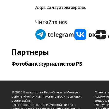
Айра Салауатова әҙерләне.
Читайте нас
Партнеры
Фотобанк журналистов РБ
© 2026 Башҡортостан Республикаһы Мәләүез
Элемтә, 
районы «Көнгәк» ижтимағи-сәйәси гәзитенең
коммуник
рәсми сайты.
федераль
Сайт общественно-политической газеты г.
Республи
Мелеуз и Мелеузовского района Республики
2025 йыл