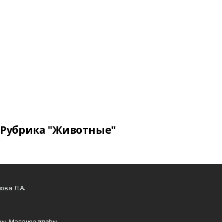
Рубрика "Животные"
ова Л.А.
ы, Мәләүез ҡалаһы,