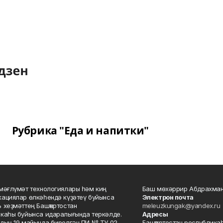
Рубрика "Еда и напитки"
мәғлүмәт технологиялары һәм киң
Баш мөхәррир Абдрахман
ациялар өлкәһендә күҙәтеү буйынса
Электрон почта
 хеҙмәттең Башҡортостан
meleuzkungak@yandex.ru
каһы буйынса идаралығында теркәлде.
Адресы
дың 19 майында бирелгән ПИ № ТУ 02-
Башҡортостан республикаһ