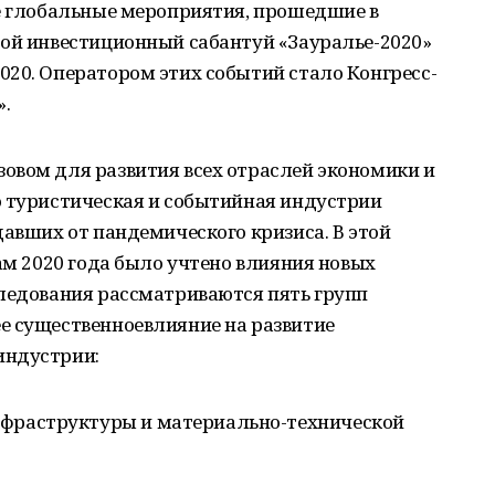
ие глобальные мероприятия, прошедшие в
рой инвестиционный сабантуй «Зауралье-2020»
020. Оператором этих событий стало Конгресс-
.
овом для развития всех отраслей экономики и
о туристическая и событийная индустрии
давших от пандемического кризиса. В этой
гам 2020 года было учтено влияния новых
следования рассматриваются пять групп
е существенноевлияние на развитие
индустрии:
нфраструктуры и материально-технической