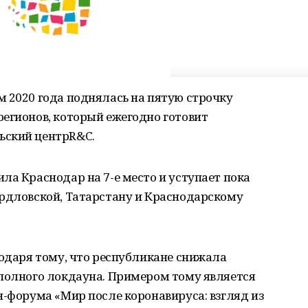
 2020 года поднялась на пятую строчку
егионов, который ежегодно готовит
ьский центрR&C.
ла Краснодар на 7-е место и уступает пока
ердловской, Татарстану и Краснодарскому
годаря тому, что республикане снижала
 полного локдауна. Примером тому является
н-форума «Мир после коронавируса: взгляд из