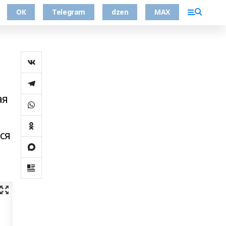
ОК
Telegram
dzen
MAX
ая
ся