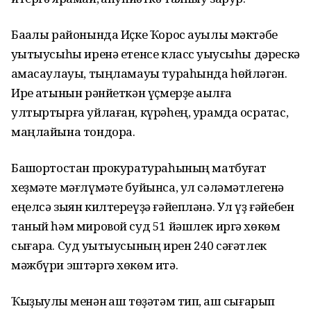
Баҡалы районында Иҫке Ҡорос ауылы мәктәбе
уҡытыусыһы иренә етенсе класс уҡыусыһы дәрескә
ҡамасаулауы, тыңламауы тураһында һөйләгән.
Ире ҡатынын рәнйеткән үҫмерҙе аҡылға
ултыртырға уйлаған, күрәһең, урамда осратҡас,
маңлайына тондора.
Башҡортостан прокуратураһының матбуғат
хеҙмәте мәғлүмәте буйынса, ул сәләмәтлегенә
еңелсә зыян килтереүҙә ғәйепләнә. Ул үҙ ғәйебен
таный һәм мировой суд 51 йәшлек иргә хөкөм
сығара. Суд уҡытыусының ирен 240 сәғәтлек
мәжбүри эштәргә хөкөм итә.
Ҡыҙыулыҡ менән ҡаш төҙәтәм тип, ҡаш сығарып