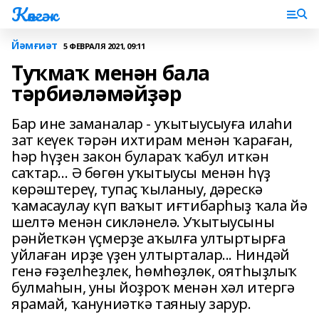
Көнгәк
Йәмғиәт
5 ФЕВРАЛЯ 2021, 09:11
Туҡмаҡ менән бала
тәрбиәләмәйҙәр
Бар ине заманалар - уҡытыусыуға илаһи
зат кеүек тәрән ихтирам менән ҡараған,
һәр һүҙен закон булараҡ ҡабул иткән
саҡтар… Ә бөгөн уҡытыусы менән һүҙ
көрәштереү, тупаҫ ҡыланыу, дәрескә
ҡамасаулау күп ваҡыт иғтибарһыҙ ҡала йә
шелтә менән сикләнелә. Уҡытыусыны
рәнйеткән үҫмерҙе аҡылға ултыртырға
уйлаған ирҙе үҙен ултырталар... Ниндәй
генә ғәҙелһеҙлек, һөмһөҙлөк, оятһыҙлыҡ
булмаһын, уны йоҙроҡ менән хәл итергә
ярамай, ҡануниәткә таяныу зарур.