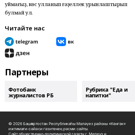
ҡуймағыҙ, көс ҡулланып ғәҙеллек урынлаштырып
булмай ул.
Читайте нас
Партнеры
Фотобанк
Рубрика "Еда и
журналистов РБ
напитки"
© 2026 Башҡортостан Республикаһы Мәләүез районы «Көнгәк»
ижтимағи-сәйәси гәзитенең рәсми сайты.
Сайт общественно-политической газеты г. Мелеуз и