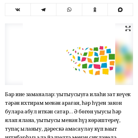
Бар ине заманалар: уҡытыусыуға илаһи зат кеүек
тәрән ихтирам менән ҡараған, һәр һүҙен закон
булараҡ ҡабул иткән саҡтар… Ә бөгөн уҡыусы һәр
яҡлап яҡлана, уҡытыусы менән һүҙ көрәштереү,
тупаҫ ҡыланыу, дәрескә ҡамасаулау күп ваҡыт
иғтибарһыҙ ҡала йә шелтә менән сикләнелә.