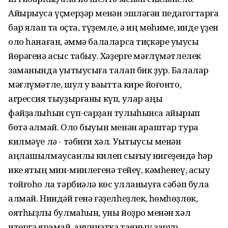
Айырыуса үҫмерҙәр менән эшләгән педагогтарға
бар яҡлап та оҫта, түҙемле, ә иң мөһиме, инде үҙен
оло һанаған, әммә балаларса тиҫкәре уҡыусы
йөрәгенә асҡыс табыу. Хәҙерге мәғлүмәтлелек
заманында уҡытыусыға талап бик ҙур. Балалар
мәғлүмәтле, шул уҡ ваҡытта кире йоғонто,
агрессия тыуҙырғаны күп, улар аңы
файҙалыһын сүп-сарҙан тулыһынса айырып
бөтә алмай. Оло быуын менән ҡараштар тура
килмәүе лә - тәбиғи хәл. Уҡытыусы менән
аңлашылмаусанлыҡ килеп сығыу нигеҙендә һәр
ике яҡтың мин-минлегенә тейеү, кәмһенеү, асыу
тойғоһо ла тәрбиәлә көс ҡулланыуға сәбәп була
алмай. Ниндәй генә ғәҙелһеҙлек, һөмһөҙлөк,
оятһыҙлыҡ булмаһын, уны йоҙроҡ менән хәл
итергә ярамай, ҡануниәткә таяныу зарур.