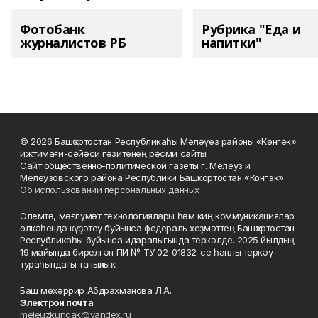
Фотобанк
Рубрика "Еда и
журналистов РБ
напитки"
© 2026 Башҡортостан Республикаһы Мәләүез районы «Көнгәк»
ижтимағи-сәйәси гәзитенең рәсми сайты.
Сайт общественно-политической газеты г. Мелеуз и
Мелеузовского района Республики Башкортостан «Конгэк».
Об использовании персональных данных
Элемтә, мәғлүмәт технологиялары һәм киң коммуникациялар
өлкәһендә күҙәтеү буйынса федераль хеҙмәттең Башҡортостан
Республикаһы буйынса идаралығында теркәлде. 2025 йылдың
19 майында бирелгән ПИ № ТУ 02-01832-се һанлы теркәү
тураһындағы таныҡлыҡ.
Баш мөхәррир Абдрахманова Л.А.
Электрон почта
meleuzkungak@yandex.ru