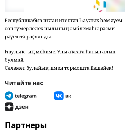
Республикабыҙҙа иғлан ителгән Һаулыҡ һәм әүҙем
оҙон ғүмерлелек йылының эмблемаһы рәсми
рәүештә раҫланды.
Һаулыҡ - иң мөһиме. Уны аҡсаға һатып алып
булмай.
Сәләмәт булайыҡ, имен тормошта йәшәйек!
Читайте нас
Партнеры