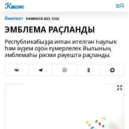
Көнгәк
Йәмғиәт
9 ФЕВРАЛЯ 2021, 13:50
ЭМБЛЕМА РАҪЛАНДЫ
Республикабыҙҙа иғлан ителгән Һаулыҡ
һәм әүҙем оҙон ғүмерлелек йылының
эмблемаһы рәсми рәүештә раҫланды.