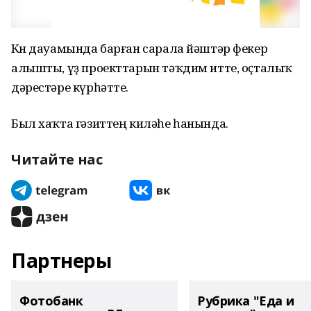
Көн дауамында барған сарала йәштәр фекер
алышты, үҙ проекттарын тәҡдим итте, оҫталыҡ
дәрестәре күрһәтте.
Был хаҡта гәзиттең киләһе һанында.
Читайте нас
Партнеры
Фотобанк
Рубрика "Еда и