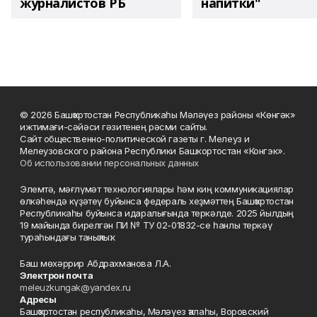
журналистов РБ
напитки"
© 2026 Башҡортостан Республикаһы Мәләүез районы «Көнгәк»
ижтимағи-сәйәси гәзитенең рәсми сайты.
Сайт общественно-политической газеты г. Мелеуз и
Мелеузовского района Республики Башкортостан «Конгэк».
Об использовании персональных данных
Элемтә, мәғлүмәт технологиялары һәм киң коммуникациялар
өлкәһендә күҙәтеү буйынса федераль хеҙмәттең Башҡортостан
Республикаһы буйынса идаралығында теркәлде. 2025 йылдың
19 майында бирелгән ПИ № ТУ 02-01832-се һанлы теркәү
тураһындағы таныҡлыҡ.
Баш мөхәррир Абдрахманова Л.А.
Электрон почта
meleuzkungak@yandex.ru
Адресы
Башҡортостан республикаһы, Мәләүез ҡалаһы, Воровский