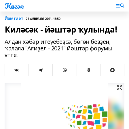
Көнгәк
Йәмғиәт
26 ФЕВРАЛЯ 2021, 13:50
Киләсәк - йәштәр ҡулында!
Алдан хәбәр итеүебеҙсә, бөгөн беҙҙең
ҡалала "Ағиҙел - 2021" йәштәр форумы
үтте.