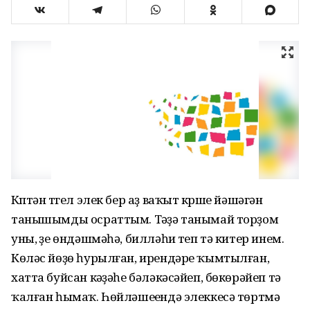
Күптән түгел элек бер аҙ ваҡыт күрше йәшәгән
танышымды осраттым. Тәүҙә танымай торҙом
уны, үҙе өндәшмәһә, билләһи үтеп тә китер инем.
Көләс йөҙө һурылған, ирендәре ҡымтылған,
хатта буйсан кәүҙәһе бәләкәсәйеп, бөкөрәйеп тә
ҡалған һымаҡ. Һөйләшеүендә элеккесә төртмә