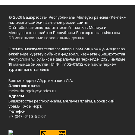
© 2026 Башҡортостан Республикаһы Мәләүез районы «Көнгәк»
ижтимағи-сәйәси гәзитенең рәсми сайты.
Сайт общественно-политической газеты г. Мелеуз и
Мелеузовского района Республики Башкортостан «Конгэк».
Об использовании персональных данных
Элемтә, мәғлүмәт технологиялары һәм киң коммуникациялар
өлкәһендә күҙәтеү буйынса федераль хеҙмәттең Башҡортостан
Республикаһы буйынса идаралығында теркәлде. 2025 йылдың
19 майында бирелгән ПИ № ТУ 02-01832-се һанлы теркәү
тураһындағы таныҡлыҡ.
Баш мөхәррир Абдрахманова Л.А.
Электрон почта
meleuzkungak@yandex.ru
Адресы
Башҡортостан республикаһы, Мәләүез ҡалаһы, Воровский
урамы, 6-сы йорт.
Телефон
+7 (347-64) 3-52-07