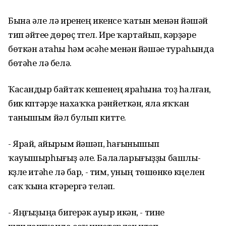
Бына әле лә иренең икенсе ҡатын менән йәшәй
тип әйтеүе дөрөҫ түгел. Ире ҡартайып, кәрҙәре
бөткән атаһы һәм әсәһе менән йәшәүе тураһында
бөтәһе лә белә.
Ҡасандыр байтаҡ кешенең яраһына тоҙ һалған,
бик күптәрҙе нахаҡҡа рәнйеткән, яла яҡҡан
танышым йәл булып китте.
- Ярай, айырым йәшәп, һағынышып
ҡауышырһығыҙ әле. Балаларығыҙҙы башлы-
күҙле итәһе лә бар, - тим, уның төшөнкө күңелен
саҡ ҡына күтәрергә теләп.
- Яңғыҙыңа бигерәк ауыр икән, - тине