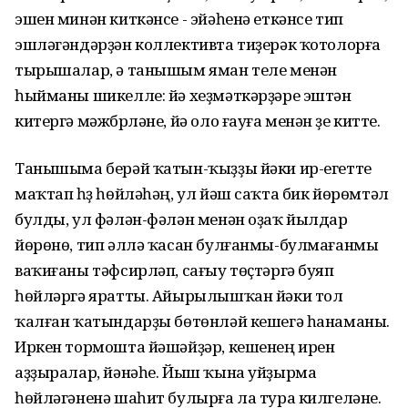
эшен минән киткәнсе - эйәһенә еткәнсе тип
эшләгәндәрҙән коллективта тиҙерәк ҡотолорға
тырышалар, ә танышым яман теле менән
һыйманы шикелле: йә хеҙмәткәрҙәре эштән
китергә мәжбүрләне, йә оло ғауға менән үҙе китте.
Танышыма берәй ҡатын-ҡыҙҙы йәки ир-егетте
маҡтап һүҙ һөйләһәң, ул йәш саҡта бик йөрөмтәл
булды, ул фәлән-фәлән менән оҙаҡ йылдар
йөрөнө, тип әллә ҡасан булғанмы-булмағанмы
ваҡиғаны тәфсирләп, сағыу төҫтәргә буяп
һөйләргә яратты. Айырылышҡан йәки тол
ҡалған ҡатындарҙы бөтөнләй кешегә һанаманы.
Иркен тормошта йәшәйҙәр, кешенең ирен
аҙҙыралар, йәнәһе. Йыш ҡына уйҙырма
һөйләгәненә шаһит булырға ла тура килгеләне.