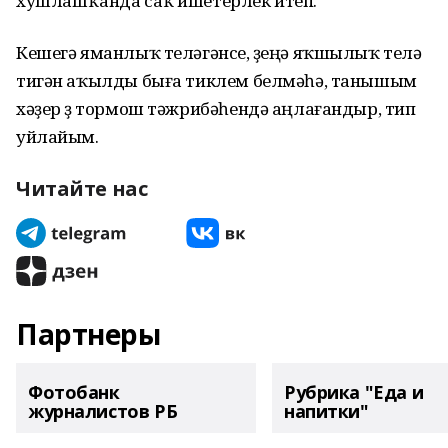
хушлашҡанда саҡ ишетерлек итеп.
Кешегә яманлыҡ теләгәнсе, үҙеңә яҡшылыҡ телә
тигән аҡылды быға тиклем белмәһә, танышым
хәҙер үҙ тормош тәжрибәһендә аңлағандыр, тип
уйлайым.
Читайте нас
Партнеры
Фотобанк
Рубрика "Еда и
журналистов РБ
напитки"