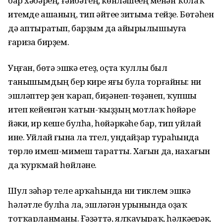
бар хәбәрең, ғәйбәтең, көнләшеүең менән ҡолаҡ
итемде ашаның, тип әйтеүе зитыма тейҙе. Бөтәһен
дә аптыратып, барҙым да айырылышыуға
ғариза бирҙем.
Уңған, бөтә эшкә етеҙ, оҫта ҡуллы был
танышымдың бер кире яғы була торғайны: ни
эшләптер үҙен ҡарап, биҙәнеп-төҙәнеп, ҡупшы
итеп кейенгән ҡатын-ҡыҙҙың мотлаҡ һөйәре
йәки, ир кеше булһа, һөйәркәһе бар, тип уйлай
ине. Уйлай ғына ла түгел, ундайҙар тураһында
төрлө имеш-мимеш таратты. Хағын да, нахағын
да ҡурҡмай һөйләне.
Шул зәһәр теле арҡаһында ни тиклем эшкә
һәләтле булһа ла, эшләгән урынында оҙаҡ
тотҡарланманы. Ғәҙәттә, ялҡауыраҡ, һәлкәүерәк,