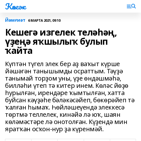
Көнгәк
Йәмғиәт
6 МАРТА 2021, 09:10
Кешегә изгелек теләһәң,
үҙеңә яҡшылыҡ булып
ҡайта
Күптән түгел элек бер аҙ ваҡыт күрше
йәшәгән танышымды осраттым. Тәүҙә
танымай торҙом уны, үҙе өндәшмәһә,
билләһи үтеп тә китер инем. Көләс йөҙө
һурылған, ирендәре ҡымтылған, хатта
буйсан кәүҙәһе бәләкәсәйеп, бөкөрәйеп тә
ҡалған һымаҡ. Һөйләшеүендә элеккесә
төртмә теллелек, кинәйә лә юҡ, шаян
көләмәстәре лә онотолған. Күҙендә мин
яратҡан осҡон-нур ҙа күренмәй.