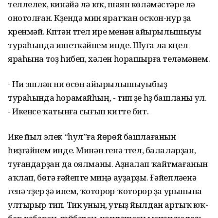
теллелек, кинәйә лә юҡ, шаян көләмәстәре лә
онотолған. Күҙендә мин яратҡан осҡон-нур ҙа
күренмәй. Күптән түгел ире менән айырылышыуы
тураһында ишеткәйнем инде. Шуға ла күңел
яраһына тоҙ һибеп, хәлен һорашырға теләмәнем.
- Ни эшләп ни өсөн айырылышыуыбыҙ
тураһында һорамайһың, - тип үҙе һүҙ башланы ул.
- Икенсе ҡатынға сығып китте бит.
Ике йыл элек “һул”ға йөрөй башлағанын
һиҙгәйнем инде. Минән генә түгел, балаларҙан,
туғандарҙан да оялманы. Аҙналап ҡайтмағанын
аҡлап, бөтә ғәйепте миңә ауҙарҙы. Ғәйепләүенә
генә түҙер ҙә инем, ҡоторор-ҡоторор ҙа урынына
ултырыр тип. Тик уның, утыҙ йылдан артыҡ юҡ-