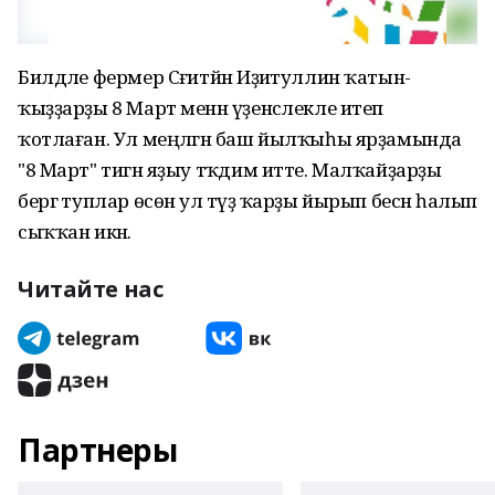
Билдәле фермер Сәғитйән Иҙиәтуллин ҡатын-
ҡыҙҙарҙы 8 Март менән үҙенсәлекле итеп
ҡотлаған. Ул меңләгән баш йылҡыһы ярҙамында
"8 Март" тигән яҙыу тәҡдим итте. Малҡайҙарҙы
бергә туплар өсөн ул тәүҙә ҡарҙы йырып бесән һалып
сыҡҡан икән.
Читайте нас
Партнеры