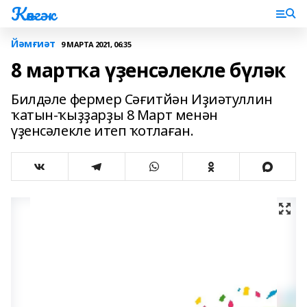
Көнгәк
Йәмғиәт
9 МАРТА 2021, 06:35
8 мартҡа үҙенсәлекле бүләк
Билдәле фермер Сәғитйән Иҙиәтуллин
ҡатын-ҡыҙҙарҙы 8 Март менән
үҙенсәлекле итеп ҡотлаған.