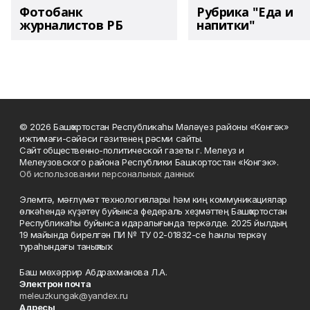
Фотобанк
Рубрика "Еда и
журналистов РБ
напитки"
© 2026 Башҡортостан Республикаһы Мәләүез районы «Көнгәк»
ижтимағи-сәйәси гәзитенең рәсми сайты.
Сайт общественно-политической газеты г. Мелеуз и
Мелеузовского района Республики Башкортостан «Конгэк».
Об использовании персональных данных
Элемтә, мәғлүмәт технологиялары һәм киң коммуникациялар
өлкәһендә күҙәтеү буйынса федераль хеҙмәттең Башҡортостан
Республикаһы буйынса идаралығында теркәлде. 2025 йылдың
19 майында бирелгән ПИ № ТУ 02-01832-се һанлы теркәү
тураһындағы таныҡлыҡ.
Баш мөхәррир Абдрахманова Л.А.
Электрон почта
meleuzkungak@yandex.ru
Адресы