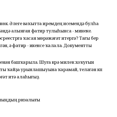
өнөк. Әлеге ваҡытта иремдең исемендә булһа
гәндә алынған фатир тулыһынса - минеке.
среестрға ҡасан мөрәжәғәт итергә? Тағы бер
лгән, ә фатир - икенсе ҡалала. Документты
ы менән башҡарыла. Шуға күрә милек хоҡуғын
ъекты ҡайҙа урынлашыуына ҡарамай, теләгән күп
ғәт итә алаһығыҙ.
ыныңдың ризалығы