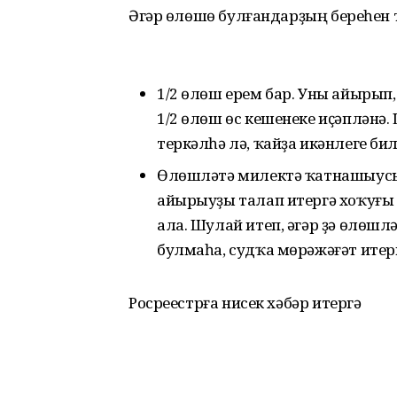
Әгәр өлөшө булғандарҙың береһен 
1/2 өлөш ерем бар. Уны айырып
1/2 өлөш өс кешенеке иҫәпләнә.
теркәлһә лә, ҡайҙа икәнлеге би
Өлөшләтә милектә ҡатнашыусы
айырыуҙы талап итергә хоҡуғы 
ала. Шулай итеп, әгәр ҙә өлөш
булмаһа, судҡа мөрәжәғәт итер
Росреестрға нисек хәбәр итергә