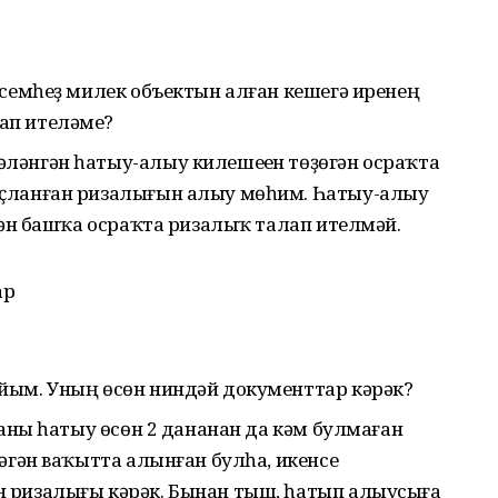
үсемһеҙ милек объектын алған кешегә иренең
ап ителәме?
ләнгән һатыу-алыу килешеүен төҙөгән осраҡта
ҫланған ризалығын алыу мөһим. Һатыу-алыу
гән башҡа осраҡта ризалыҡ талап ителмәй.
ар
йым. Уның өсөн ниндәй документтар кәрәк?
каны һатыу өсөн 2 дананан да кәм булмаған
әгән ваҡытта алынған булһа, икенсе
 ризалығы кәрәк. Бынан тыш, һатып алыусыға