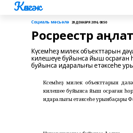
Көнгәк
Социаль мәсьәлә
28 ДЕКАБРЯ 2016, 08:50
Росреестр аңла
Күсемһеҙ милек объекттарын дәүл
килешеүе буйынса йыш осраған 
буйынса идаралығы етәксеһе ур
Күсемһеҙ милек объекттарын дәүлә
килешеүе буйынса йыш осраған һо
идаралығы етәксеһе урынбаҫары Фә