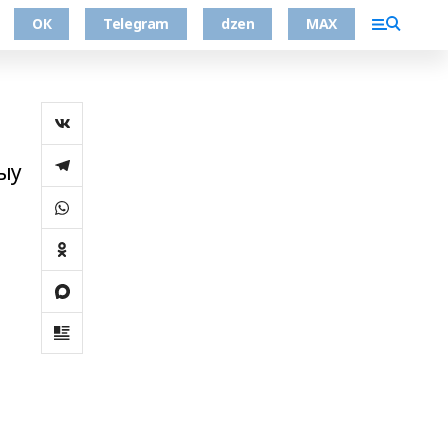
ОК
Telegram
dzen
MAX
ыу