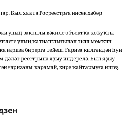
р. Был хаҡта Росреестрға нисек хәбәр
йәки уның законлы вәкиле объектҡа хоҡуҡты
ү мөмкинлеге уның ҡатнашлығынан тыш мөмкин
 ғариза бирергә тейеш. Ғариза килгәндән һуң
м дәүләт реестрына яҙыу индерелә. Был яҙыу
ргән ғаризаны ҡарамай, кире ҡайтарыуға нигеҙ