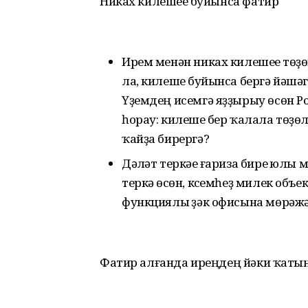
Никах килешеүе буйынса фатир
Ирем менән никах килешеүе төҙ
ла, килешеү буйынса бергә йәшә
Үҙемдең исемгә яҙҙырыу өсөн Ро
һорау: килешеү бер ҡалала төҙө
ҡайҙа бирергә?
Дәүләт теркәүе ғариза биреү юл
теркәү өсөн, күсемһеҙ милек об
функциялы үҙәк офисына мөрәжә
Фатир алғанда иреңдең йәки ҡат