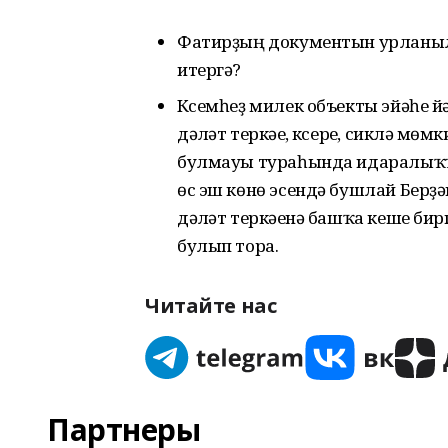
Фатирҙың документын урланыла
итергә?
Күсемһеҙ милек объекты эйәһе 
дәүләт теркәүе, күсереү, сиклә
булмауы тураһында идаралыҡҡа
өс эш көнө эсендә бушлай Берҙә
дәүләт теркәүенә башҡа кеше би
булып тора.
Читайте нас
Партнеры