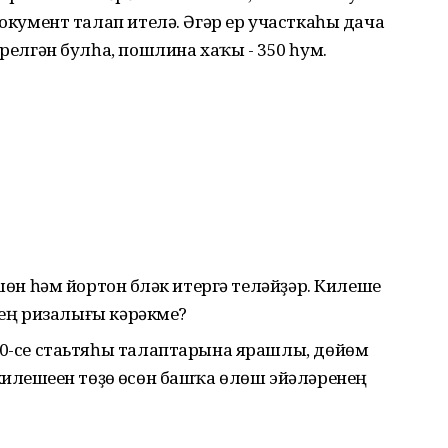
кумент талап ителә. Әгәр ер участкаһы дача
елгән булһа, пошлина хаҡы - 350 һум.
н һәм йортон бүләк итергә теләйҙәр. Килешеү
нең ризалығы кәрәкме?
0-се стаьтяһы талаптарына ярашлы, дөйөм
 килешеүен төҙөү өсөн башҡа өлөш эйәләренең