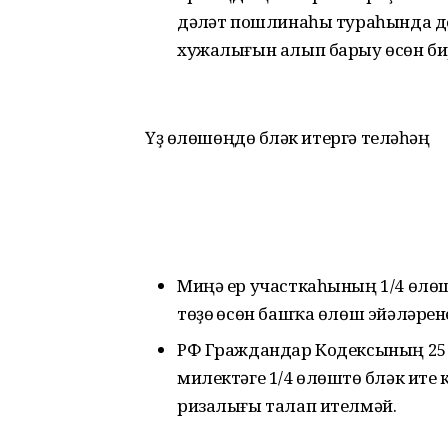
дәүләт пошлинаһы тураһында до
хужалығын алып барыу өсөн бир
Үҙ өлөшөңдө бүләк итергә теләһәң
Миңә ер участкаһының 1/4 өлөшө
төҙөү өсөн башҡа өлөш эйәләре
РФ Граждандар Кодексының 25
милектәге 1/4 өлөштө бүләк итеү
ризалығы талап ителмәй.