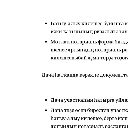
Һатыу-алыу килешеүе буйынса к
йәки ҡатынының ризалығы тал
Мотлаҡ нотариаль форма билдә
икенсе яртыңдың нотариаль ра
килешеүен ябай яҙма төрҙә төҙө
Дача һатҡанда кәрәкле документт
Дача участкаһын һатырға уйла
Дача төҙөү өсөн бирелгән участ
һатыу-алыу килешеүе, бергә йәш
яртыңдың нотариаль раҫланған