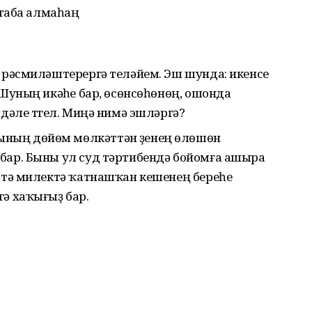
таба алмаһаң
, рәсмиләштерергә теләйем. Эш шунда: икенсе
 Шуның икәүһе бар, өсөнсөһөнөң, ошонда
лдәле түгел. Миңә нимә эшләргә?
ның дөйөм мөлкәттән үҙенең өлөшөн
бар. Быны ул суд тәртибендә бойомға ашыра
ләтә милектә ҡатнашҡан кешенең береһе
гә хаҡығыҙ бар.