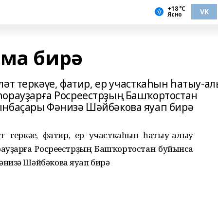
+18 °С
VK
Ясно
тма бирә
әт теркәүе, фатир, ер участкаһын һатыу-ал
һорауҙарға Росреестрҙың Башҡортостан
ынбаҫары Фәнизә Шәйбәкова яуап бирә
т теркәүе, фатир, ер участкаһын һатыу-алыу
рауҙарға Росреестрҙың Башҡортостан буйынса
низә Шәйбәкова яуап бирә