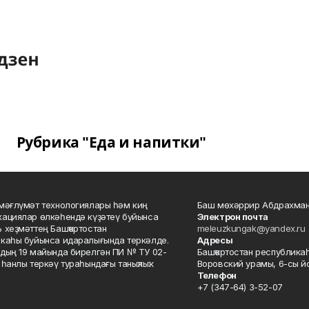
Рубрика "Еда и напитки"
мәғлүмәт технологиялары һәм киң
Баш мөхәррир Абдрахман
ациялар өлкәһендә күҙәтеү буйынса
Электрон почта
 хеҙмәттең Башҡортостан
meleuzkungak@yandex.ru
каһы буйынса идаралығында теркәлде.
Адресы
дың 19 майында бирелгән ПИ № ТУ 02-
Башҡортостан республикаһ
һанлы теркәү тураһындағы таныҡлыҡ.
Воровский урамы, 6-сы йо
Телефон
+7 (347-64) 3-52-07