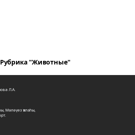
Рубрика "Животные"
ова Л.А.
ы, Мәләүез ҡалаһы,
рт.