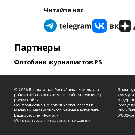
Читайте нас
Партнеры
Фотобанк журналистов РБ
© 2026 Башҡортостан Республикаһы Мәләүез
Элемтә, 
районы «Көнгәк» ижтимағи-сәйәси гәзитенең
коммуник
рәсми сайты.
федераль
Сайт общественно-политической газеты г.
Республи
Мелеуз и Мелеузовского района Республики
2025 йыл
Башкортостан «Конгэк».
01832-се 
Об использовании персональных данных