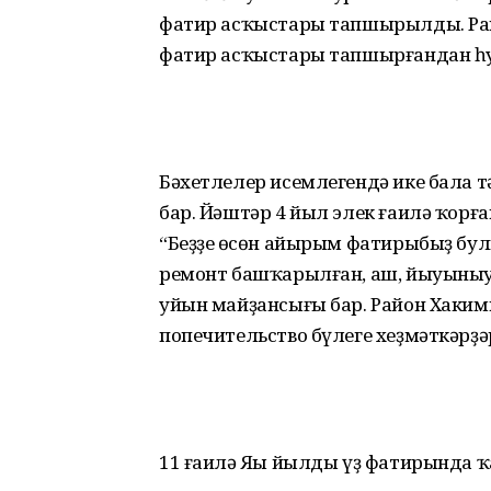
фатир асҡыстары тапшырылды. Ра
фатир асҡыстары тапшырғандан һуң,
Бәхетлелер исемлегендә ике бала 
бар. Йәштәр 4 йыл элек ғаилә ҡорғ
“Беҙҙең өсөн айырым фатирыбыҙ булы
ремонт башҡарылған, аш, йыуыныу 
уйын майҙансығы бар. Район Хакими
попечительство бүлеге хеҙмәткәрҙәр
11 ғаилә Яңы йылды үҙ фатирында 