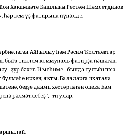
йон Хакимиәте Башлығы Рөстәм Шәмсетдинов
 һәр кем үҙ фатирына йүнәлде.
тәрбиәләгән Айһылыу һәм Рәсим Ҡолтаевтар
ан, быға тиклем коммуналь фатирҙа йәшәгән.
у - ҙур бәхет. Иң мөһиме - бында тулыһынса
бүлмәһе иркен, яҡты. Балаларға ихатала
әтенә, беҙҙе даими хәстәрләгән опека һәм
енә рәхмәтлебеҙ”,- ти улар.
ҡаршылай.