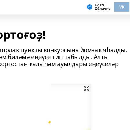
+23 °С
VK
Облачно
ртоғоҙ!
торлаҡ пункты конкурсына йомғаҡ яһалды.
әм биләмә еңеүсе тип табылды. Алты
ртостан ҡала һәм ауылдары еңеүселәр