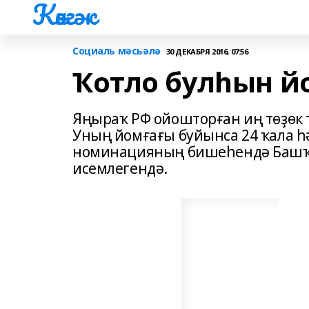
Көнгәк
Социаль мәсьәлә
30 ДЕКАБРЯ 2016, 07:56
Ҡотло булһын йо
Яңыраҡ РФ ойошторған иң төҙөк 
Уның йомғағы буйынса 24 ҡала һ
номинацияның бишеһендә Башҡо
исемлегендә.