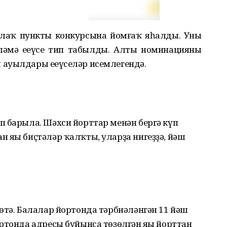
рлаҡ пункты конкурсына йомғаҡ яһалды. Уның
әмә еңеүсе тип табылды. Алты номинацияның
ауылдары еңеүселәр исемлегендә.
п барыла. Шәхси йорттар менән бергә күп
яңы биҫтәләр ҡалҡты, уларҙа нигеҙҙә, йәш
өтә. Балалар йортонда тәрбиәләнгән 11 йәш
ртонда адресы буйынса төҙөлгән яңы йорттан