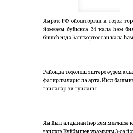
Яңыраҡ РФ ойошторған иң төҙөк то
йомғағы буйынса 24 ҡала һәм бил
бишеһендә Башҡортостан ҡала һәм 
Районда төҙөлөш эштәре әүҙем алы
фатирлылары ла арта. Йыл башынан 
ғаиләләр өй туйланы.
Яңы йыл алдынан һәр кем мөғжизә к
ғаиләгә Куйбышев урамының 3-сө йо