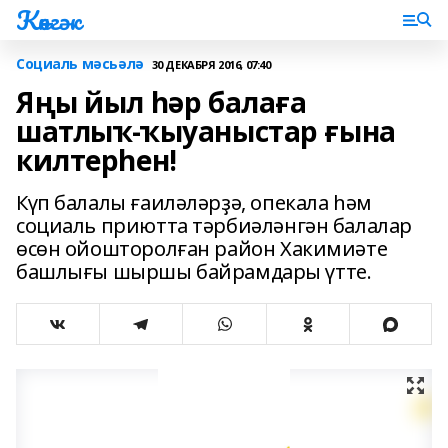
Көнгәк
Социаль мәсьәлә
30 ДЕКАБРЯ 2016, 07:40
Яңы йыл һәр балаға
шатлыҡ-ҡыуаныстар ғына
килтерһен!
Күп балалы ғаиләләрҙә, опекала һәм
социаль приютта тәрбиәләнгән балалар
өсөн ойошторолған район Хакимиәте
башлығы шыршы байрамдары үтте.