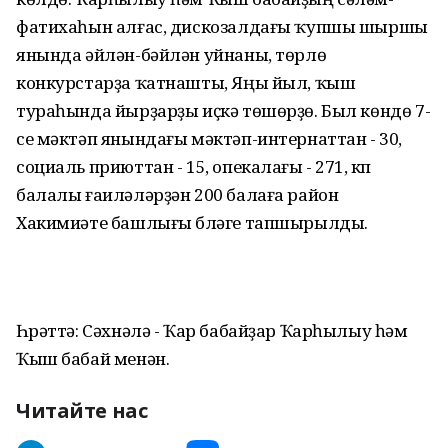
фатихаһын алғас, дискозалдағы ҡупшы шыршы
янында әйлән-бәйлән уйнаны, төрлө
конкурстарҙа ҡатнашты, Яңы йыл, ҡыш
тураһында йырҙарҙы иҫкә төшөрҙө. Был көндө 7-
се мәктәп янындағы мәктәп-интернаттан - 30,
социаль приюттан - 15, опекалағы - 271, күп
балалы ғаиләләрҙән 200 балаға район
Хакимиәте башлығы бүләге тапшырылды.
Һүрәттә: Сәхнәлә - Ҡар бабайҙар Ҡарһылыу һәм
Ҡыш бабай менән.
Читайте нас