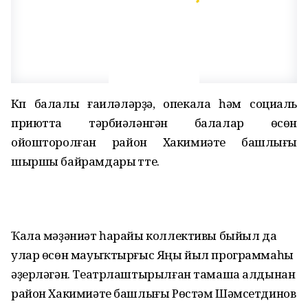
Күп балалы ғаиләләрҙә, опекала һәм социаль
приютта тәрбиәләнгән балалар өсөн
ойошторолған район Хакимиәте башлығы
шыршы байрамдары үтте.
Ҡала мәҙәниәт һарайы коллективы быйыл да
улар өсөн мауыҡтырғыс Яңы йыл программаһы
әҙерләгән. Театрлаштырылған тамаша алдынан
район Хакимиәте башлығы Рөстәм Шәмсетдинов