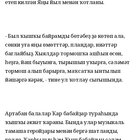
етеп килгән Яңы йыл менән ҡотланы.
- Был ҡышҡы байрамды бөтәбеҙ ҙә көтөп ала,
сөнки уға яңы өмөтттәр, пландар, ниәттәр
бағлайбыҙ. Хыялдар тормошҡа ашһын өсөн,
һеҙгә, йәш быуынға, тырышып уҡырға, сәләмәт
тормош алып барырға, маҡсатҡа ынтылып
йәшәргә кәрәк, - тине ул ҡотлау сығышында.
Артабан балалар Ҡар бабайҙар тураһында
ҡышҡы әкиәт ҡараны. Бында улар музыкаль
тамаша геройҙары менән бергә шатланды,
көлдө. Ҡарһылыу һәм Ҡыш бабайҙың сәләм-