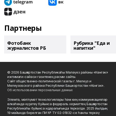
Партнеры
Фотобанк
Рубрика "Еда и
журналистов РБ
напитки"
© 2026 Башҡортостан Республикаһы Мәләүез районы «Көнгәк»
ижтимағи-сәйәси гәзитенең рәсми сайты.
Сайт общественно-политической газеты г. Мелеуз и
Мелеузовского района Республики Башкортостан «Конгэк».
Об использовании персональных данных
Элемтә, мәғлүмәт технологиялары һәм киң коммуникациялар
өлкәһендә күҙәтеү буйынса федераль хеҙмәттең Башҡортостан
Республикаһы буйынса идаралығында теркәлде. 2025 йылдың
19 майында бирелгән ПИ № ТУ 02-01832-се һанлы теркәү