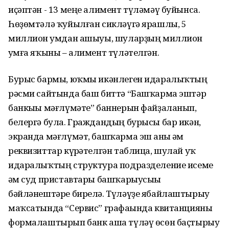
иҫәптән - 13 меңе алимент түләмәү буйынса.
Һөҙөмтәлә ҡуйылған сикләүгә ярашлы, 5
миллион һумдан ашыуы, шуларҙың миллион
һумға яҡыны – алимент түләтелгән.
Бурыс бармы, юҡмы икәнлеген идаралыҡтың
рәсми сайтында баш биттә “Башҡарма эштәр
банкыһы мәғлүмәте” баннерын файҙаланып,
белергә була. Граждандың бурысы бар икән,
экранда мәғлүмәт, башҡарма эш һаны һәм
реквизиттар күрһәтелгән таблица, шулай уҡ
идаралыҡтың структура подразделение исеме
һәм суд приставтары башҡарыусыһы
бәйләнештәре бирелә. Түләүҙе ябайлаштырыу
маҡсатында “Сервис” графаһында квитанцияны
формалаштырып банк аша түләү өсөн баҫтырыу