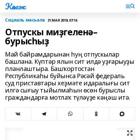
Көнгәк
Социаль мәсьәлә
21 МАЯ 2018, 07:16
Отпускы миҙгеленә–
бурысһыҙ
Май байрамдарынан һуң отпускылар
башлана. Күптәр ялын сит илдә уҙғарыуҙы
планлаштыра. Башҡортостан
Республикаһы буйынса Рәсәй федераль
суд приставтары хеҙмәте идаралығы сит
илгә сығыу тыйылмаһын өсөн бурыслы
граждандарға мотлаҡ түләүҙе кәңәш итә.