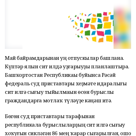
Май байрамдарынан һуң отпускылар башлана.
Күптәр ялын сит илдә уҙғарыуҙы планлаштыра.
Башҡортостан Республикаһы буйынса Рәсәй
федераль суд приставтары хеҙмәте идаралығы
сит илгә сығыу тыйылмаһын өсөн бурыслы
граждандарға мотлаҡ түләүҙе кәңәш итә.
Бөгөн суд приставтары тарафынан
республикала бурыслыларҙың сит илгә сығыу
хоҡуғын сикләгән 86 мең ҡарар сығарылған, ошо