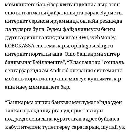
мөмкинлеге бар. Әҙер квитанцияны алыр өсөн
ошо һылтанманы файҙаланырға кәрәк. Бурысты
интернет сервисы ярҙамында онлайн режимда
ла түләргә була. Әүҙем файҙаланыусы быны
дүрт вариантта тәҡдим итә: QIWI, webMoney,
ROBOKASSA системалары, орlatagosuslug.ru
интернет порталы аша. Ошо башҡарма эштәр
банкыһына“Бәйләнештә”, “Класташтар” социаль
селтәрҙәрендә һәм Android операция системалы
мобиль ҡоролмалар аша махсус ҡушымталар
аша инеү мөмкинлеге бар.
“Башҡарма эштәр банкыһы мәғлүмәте”ндә үҙен
тапҡан граждандарға суд приставтары
подразделениеһына күрһәтелгән адрес буйынса
ҡабул ителгән түләттереү сараларын, шулай уҡ