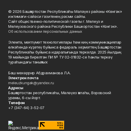
© 2026 Башҡортостан Республикаһы Мәләүез районы «Көнгәк»
ижтимағи-сәйәси гәзитенең рәсми сайты.
Сайт общественно-политической газеты г. Мелеуз и
Мелеузовского района Республики Башкортостан «Конгэк».
Об использовании персональных данных
Элемтә, мәғлүмәт технологиялары һәм киң коммуникациялар
өлкәһендә күҙәтеү буйынса федераль хеҙмәттең Башҡортостан
Республикаһы буйынса идаралығында теркәлде. 2025 йылдың
19 майында бирелгән ПИ № ТУ 02-01832-се һанлы теркәү
тураһындағы таныҡлыҡ.
Баш мөхәррир Абдрахманова Л.А.
Электрон почта
meleuzkungak@yandex.ru
Адресы
Башҡортостан республикаһы, Мәләүез ҡалаһы, Воровский
урамы, 6-сы йорт.
Телефон
+7 (347-64) 3-52-07