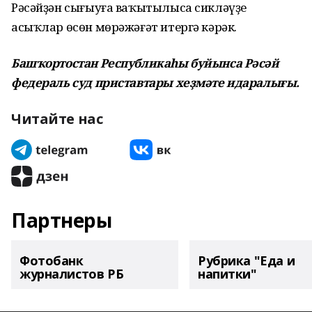
Рәсәйҙән сығыуға ваҡытылыса сикләүҙе
асыҡлар өсөн мөрәжәғәт итергә кәрәк.
Башҡортостан Республикаһы буйынса Рәсәй
федераль суд приставтары хеҙмәте идаралығы.
Читайте нас
Партнеры
Фотобанк
Рубрика "Еда и
журналистов РБ
напитки"