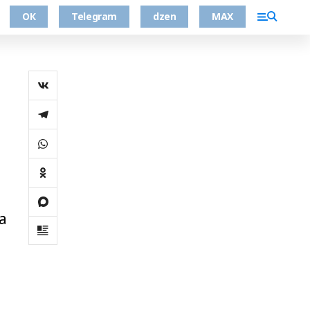
ОК
Telegram
dzen
MAX
а