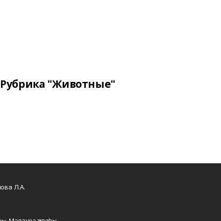
Рубрика "Животные"
ова Л.А.
ы, Мәләүез ҡалаһы,