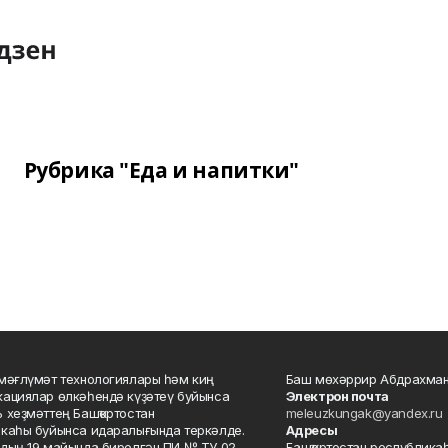
Рубрика "Еда и напитки"
мәғлүмәт технологиялары һәм киң
Баш мөхәррир Абдрахман
ациялар өлкәһендә күҙәтеү буйынса
Электрон почта
 хеҙмәттең Башҡортостан
meleuzkungak@yandex.ru
каһы буйынса идаралығында теркәлде.
Адресы
дың 19 майында бирелгән ПИ № ТУ 02-
Башҡортостан республикаһ