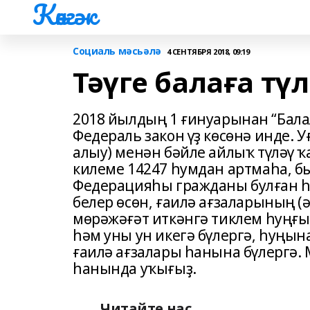
Көнгәк
Социаль мәсьәлә
4 СЕНТЯБРЯ 2018, 09:19
Тәүге балаға т
2018 йылдың 1 ғинуарынан “Бала
Федераль закон үҙ көсөнә инде. 
алыу) менән бәйле айлыҡ түләү 
килеме 14247 һумдан артмаһа, б
Федерацияһы гражданы булған һә
белер өсөн, ғаилә ағзаларының (ә
мөрәжәғәт иткәнгә тиклем һуңғы
һәм уны ун икегә бүлергә, һуңын
ғаилә ағзалары һанына бүлергә.
һанында уҡығыҙ.
Читайте нас