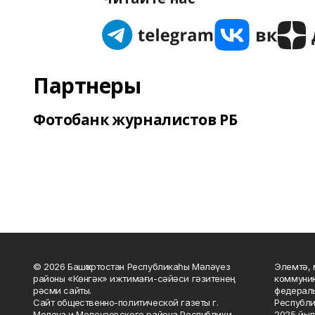
Партнеры
Фотобанк журналистов РБ
© 2026 Башҡортостан Республикаһы Мәләүез
Элемтә, 
районы «Көнгәк» ижтимағи-сәйәси гәзитенең
коммуник
рәсми сайты.
федераль
Сайт общественно-политической газеты г.
Республи
Мелеуз и Мелеузовского района Республики
2025 йыл