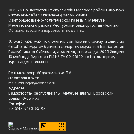
© 2026 Башҡортостан Республикаһы Мәләүез районы «Көнгәк»
ижтимағи-сәйәси гәзитенең рәсми сайты.
Сайт общественно-политической газеты г. Мелеуз и
Мелеузовского района Республики Башкортостан «Конгэк».
Об использовании персональных данных
Элемтә, мәғлүмәт технологиялары һәм киң коммуникациялар
өлкәһендә күҙәтеү буйынса федераль хеҙмәттең Башҡортостан
Республикаһы буйынса идаралығында теркәлде. 2025 йылдың
19 майында бирелгән ПИ № ТУ 02-01832-се һанлы теркәү
тураһындағы таныҡлыҡ.
Баш мөхәррир Абдрахманова Л.А.
Электрон почта
meleuzkungak@yandex.ru
Адресы
Башҡортостан республикаһы, Мәләүез ҡалаһы, Воровский
урамы, 6-сы йорт.
Телефон
+7 (347-64) 3-52-07