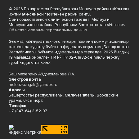
© 2026 Башҡортостан Республикаһы Мәләүез районы «Көнгәк»
ижтимағи-сәйәси гәзитенең рәсми сайты.
Сайт общественно-политической газеты г. Мелеуз и
Мелеузовского района Республики Башкортостан «Конгэк».
Об использовании персональных данных
Элемтә, мәғлүмәт технологиялары һәм киң коммуникациялар
өлкәһендә күҙәтеү буйынса федераль хеҙмәттең Башҡортостан
Республикаһы буйынса идаралығында теркәлде. 2025 йылдың
19 майында бирелгән ПИ № ТУ 02-01832-се һанлы теркәү
тураһындағы таныҡлыҡ.
Баш мөхәррир Абдрахманова Л.А.
Электрон почта
meleuzkungak@yandex.ru
Адресы
Башҡортостан республикаһы, Мәләүез ҡалаһы, Воровский
урамы, 6-сы йорт.
Телефон
+7 (347-64) 3-52-07