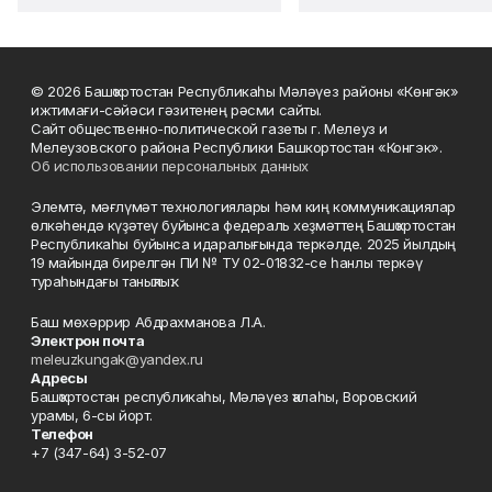
© 2026 Башҡортостан Республикаһы Мәләүез районы «Көнгәк»
ижтимағи-сәйәси гәзитенең рәсми сайты.
Сайт общественно-политической газеты г. Мелеуз и
Мелеузовского района Республики Башкортостан «Конгэк».
Об использовании персональных данных
Элемтә, мәғлүмәт технологиялары һәм киң коммуникациялар
өлкәһендә күҙәтеү буйынса федераль хеҙмәттең Башҡортостан
Республикаһы буйынса идаралығында теркәлде. 2025 йылдың
19 майында бирелгән ПИ № ТУ 02-01832-се һанлы теркәү
тураһындағы таныҡлыҡ.
Баш мөхәррир Абдрахманова Л.А.
Электрон почта
meleuzkungak@yandex.ru
Адресы
Башҡортостан республикаһы, Мәләүез ҡалаһы, Воровский
урамы, 6-сы йорт.
Телефон
+7 (347-64) 3-52-07