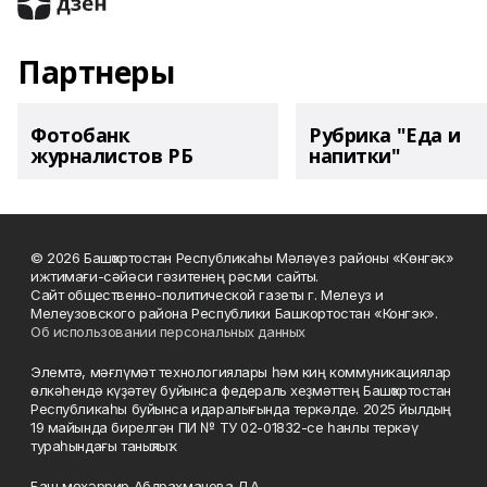
Партнеры
Фотобанк
Рубрика "Еда и
журналистов РБ
напитки"
© 2026 Башҡортостан Республикаһы Мәләүез районы «Көнгәк»
ижтимағи-сәйәси гәзитенең рәсми сайты.
Сайт общественно-политической газеты г. Мелеуз и
Мелеузовского района Республики Башкортостан «Конгэк».
Об использовании персональных данных
Элемтә, мәғлүмәт технологиялары һәм киң коммуникациялар
өлкәһендә күҙәтеү буйынса федераль хеҙмәттең Башҡортостан
Республикаһы буйынса идаралығында теркәлде. 2025 йылдың
19 майында бирелгән ПИ № ТУ 02-01832-се һанлы теркәү
тураһындағы таныҡлыҡ.
Баш мөхәррир Абдрахманова Л.А.