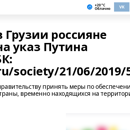
+20 °С
VK
Облачно
 Грузии россияне
на указ Путина
К:
ru/society/21/06/2019
правительству принять меры по обеспечен
страны, временно находящихся на территор