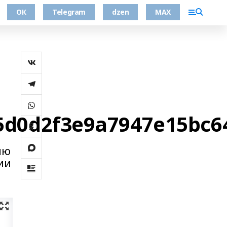
ОК
Telegram
dzen
MAX
/5d0d2f3e9a7947e15bc6
ию
ии