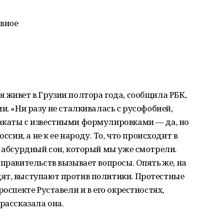
авное
 живет в Грузии полтора года, сообщила РБК,
и. «Ни разу не сталкивалась с русофобией,
акаты с известными формулировками — да, но
ссии, а не к ее народу. То, что происходит в
о абсурдный сон, который мы уже смотрели.
 правительств вызывает вопросы. Опять же, на
ят, выступают против политики. Протестные
роспекте Руставели и в его окрестностях,
рассказала она.