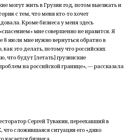
кие могут жить в Грузии год, потом выезжать и
ория с тем, что меня кто-то хочет
адовала. Кроме бизнеса у меня здесь
 «спасением» мне совершенно не нравится. Я
ле 8 июля мне нужно вернуться обратно в
о, как это делать, потому что российских
, что будут [летать] грузинские
 проблем на российской границе», — рассказала
есторатор Сергей Тувакин, переехавший в
К, что сложившаяся ситуация его «дико
то касается бизнеса.