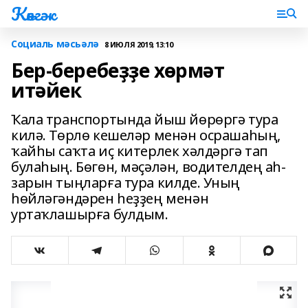
Көнгәк
Социаль мәсьәлә
8 ИЮЛЯ 2019, 13:10
Бер-беребеҙҙе хөрмәт
итәйек
Ҡала транспортында йыш йөрөргә тура
килә. Төрлө кешеләр менән осрашаһың,
ҡайһы саҡта иҫ китерлек хәлдәргә тап
булаһың. Бөгөн, мәҫәлән, водителдең аһ-
зарын тыңларға тура килде. Уның
һөйләгәндәрен һеҙҙең менән
уртаҡлашырға булдым.