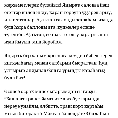
мәрхәмәтлерәк булайыҡ! Яңыраҡ салонға йәш
егеттәр килеп инде, ҡарап тороуға үҙҙәрен арыу,
ипле тоталар. Аҙаҡтан салонды ҡараһам, иҙәндә
буш һыра баллоны ята, күпмелер өлөшө
түгелгән. Аҙаҡтан, сепрәк тотоп, улар артынан
иҙән йыуып, мин йөрөйөм.
Яңыраҡ бер ханым креслоға кемдер йәбештереп
киткән һағыҙ менән салбарын бысратҡан. Һуң
ултырыр алдынан башта урынды ҡараһағыҙ
була бит!
Өсөнсө осраҡ мине сығарымдан сығарҙы.
“Башавтотранс” йәмғиәте автобустарында
йөрөүе уңайлы, әлбиттә, транспорт картаһы
менән бигерәк тә. Мәктәп йәшендәге 3 балаһын