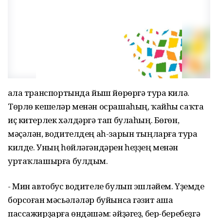
Ҡала транспортында йыш йөрөргә тура килә.
Төрлө кешеләр менән осрашаһың, ҡайһы саҡта
иҫ китерлек хәлдәргә тап булаһың. Бөгөн,
мәҫәлән, водителдең аһ-зарын тыңларға тура
килде. Уның һөйләгәндәрен һеҙҙең менән
уртаҡлашырға булдым.
- Мин автобус водителе булып эшләйем. Үҙемде
борсоған мәсьәләләр буйынса гәзит аша
пассажирҙарға өндәшәм: әйҙәгеҙ, бер-беребеҙгә