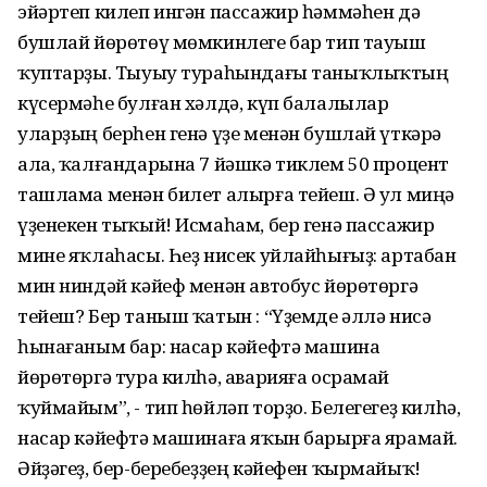
эйәртеп килеп ингән пассажир һәммәһен дә
бушлай йөрөтөү мөмкинлеге бар тип тауыш
ҡуптарҙы. Тыуыу тураһындағы таныҡлыҡтың
күсермәһе булған хәлдә, күп балалылар
уларҙың берһен генә үҙе менән бушлай үткәрә
ала, ҡалғандарына 7 йәшкә тиклем 50 процент
ташлама менән билет алырға тейеш. Ә ул миңә
үҙенекен тыҡый! Исмаһам, бер генә пассажир
мине яҡлаһасы. Һеҙ нисек уйлайһығыҙ: артабан
мин ниндәй кәйеф менән автобус йөрөтөргә
тейеш? Бер таныш ҡатын : “Үҙемде әллә нисә
һынағаным бар: насар кәйефтә машина
йөрөтөргә тура килһә, аварияға осрамай
ҡуймайым”, - тип һөйләп торҙо. Белегегеҙ килһә,
насар кәйефтә машинаға яҡын барырға ярамай.
Әйҙәгеҙ, бер-беребеҙҙең кәйефен ҡырмайыҡ!