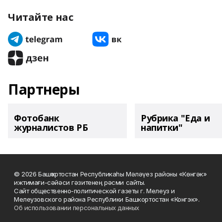
Читайте нас
Партнеры
Фотобанк
Рубрика "Еда и
журналистов РБ
напитки"
© 2026 Башҡортостан Республикаһы Мәләүез районы «Көнгәк»
ижтимағи-сәйәси гәзитенең рәсми сайты.
Сайт общественно-политической газеты г. Мелеуз и
Мелеузовского района Республики Башкортостан «Конгэк».
Об использовании персональных данных