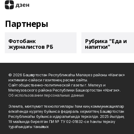
Партнеры
Фотобанк
Рубрика "Еда и
журналистов РБ
напитки"
© 2026 Башҡортостан Республикаһы Мәләүез районы «Көнгәк»
ижтимағи-сәйәси гәзитенең рәсми сайты.
Сайт общественно-политической газеты г. Мелеуз и
Мелеузовского района Республики Башкортостан «Конгэк».
Об использовании персональных данных
Элемтә, мәғлүмәт технологиялары һәм киң коммуникациялар
өлкәһендә күҙәтеү буйынса федераль хеҙмәттең Башҡортостан
Республикаһы буйынса идаралығында теркәлде. 2025 йылдың
19 майында бирелгән ПИ № ТУ 02-01832-се һанлы теркәү
тураһындағы таныҡлыҡ.