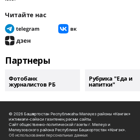
Читайте нас
Партнеры
Фотобанк
Рубрика "Еда и
журналистов РБ
напитки"
© 2026 Башҡортостан Республикаһы Мәләүез районы «Көнгәк»
ижтимағи-сәйәси гәзитенең рәсми сайты.
Сайт общественно-политической газеты г. Мелеуз и
Мелеузовского района Республики Башкортостан «Конгэк».
Об использовании персональных данных